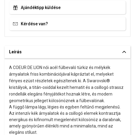
Ajándéktipp küldése
Kérdése van?
Leírás
A COEUR DE LION női acél fülbevaló türkiz és mélykék
árnyalatok friss kombinációjával kápráztat el, melyeket
fényes ezüst részletek egészítenek ki. A Swarovski®
kristályok, a titán-oxiddal kezelt hematit és a csillogó strassz
rondellák elegáns fényjátékot hoznak létre, és modern
geometrikus jelleget kölcsönöznek a fülbevalónak.
A függő lámpa lágy, légies és egyben feltűnő megjelenésű.
Az intenzív kék árnyalatok és a csillogó elemek kontrasztja
energikus és kifinomult megjelenést kölcsönöz a darabnak,
amely gyönyörűen élénkíti mind a minimalista, mind az
elegáns stílust.