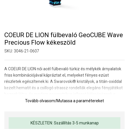
COEUR DE LION fülbevaló GeoCUBE Wave
Precious Flow kékeszöld
SKU:
3046-21-0607
A COEUR DE LION női acél fülbevaló türkiz és mélykék árnyalatok
friss kombinációjával kápráztat el, melyeket fényes ezüst
részletek egészítenek ki. A Swarovski® kristályok, a titán-oxiddal
kezelt hematit és a csillogó strassz rondellák elegáns fényjátékot
hoznak létre, és modern geometrikus jelleget kölcsönöznek a
fülbevalónak.
Tovább olvasom
/
Mutassa a paramétereket
A függő lámpa lágy, légies és egyben feltűnő megjelenésű. Az
intenzív kék árnyalatok és a csillogó elemek kontrasztja energikus
és kifinomult megjelenést kölcsönöz a darabnak, amely
KÉSZLETEN: Sszállítás 3-5 munkanap
gyönyörűen élénkíti mind a minimalista, mind az elegáns stílust.