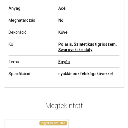
Anyag
Acél
Meghatározás
Női
Dekoráció
Kővel
Kő
Polaris
,
Szintetikus tigrisszem
,
Swarovski kristály
Téma
Egyéb
Specifikáció
nyakláncok féldrágakövekkel
Megtekintett
Ingyenes szállítás