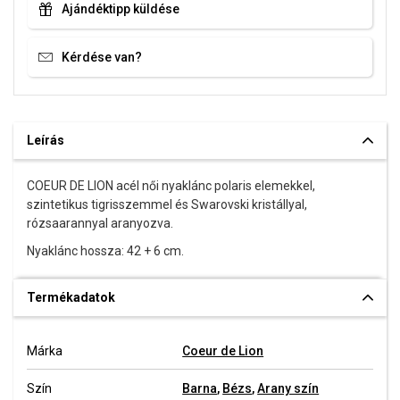
Ajándéktipp küldése
Kérdése van?
Leírás
COEUR DE LION acél női nyaklánc polaris elemekkel,
szintetikus tigrisszemmel és Swarovski kristállyal,
rózsaarannyal aranyozva.
Nyaklánc hossza: 42 + 6 cm.
Termékadatok
Márka
Coeur de Lion
Szín
Barna
,
Bézs
,
Arany szín