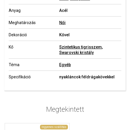
Anyag
Acél
Meghatározás
Női
Dekoráció
Kővel
Kő
Szintetikus tigrisszem
,
Swarovski kristály
Téma
Egyéb
Specifikáció
nyakláncok féldrágakövekkel
Megtekintett
Ingyenes szállítás