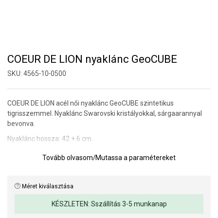
COEUR DE LION nyaklánc GeoCUBE
SKU:
4565-10-0500
COEUR DE LION acél női nyaklánc GeoCUBE szintetikus
tigrisszemmel. Nyaklánc Swarovski kristályokkal, sárgaarannyal
bevonva.
Nyaklánc hossza: 42 + 6 cm.
Tovább olvasom
/
Mutassa a paramétereket
Méret kiválasztása
KÉSZLETEN: Sszállítás 3-5 munkanap