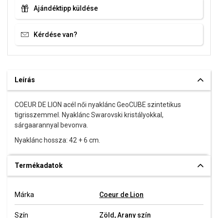
Ajándéktipp küldése
Kérdése van?
Leírás
COEUR DE LION acél női nyaklánc GeoCUBE szintetikus
tigrisszemmel. Nyaklánc Swarovski kristályokkal,
sárgaarannyal bevonva.
Nyaklánc hossza: 42 + 6 cm.
Termékadatok
Márka
Coeur de Lion
Szín
Zöld
,
Arany szín