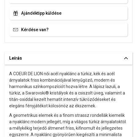
Ajándéktipp küldése
Kérdése van?
Leírás
A COEUR DE LION női acél nyaklánc a türkiz, kék és acél
árnyalatok friss kombinációjával lenyűgöző, modern és
harmonikus színkompozíciót hozva létre. A lápisz lazuli, a
türkiz, a Swarovski® kristályok és a csiszolt üveg, valamint a
titán-oxiddal kezelt hematit intenzív tükröződéseket és
elegáns fényjátékot kölcsönöz az ékszernek.
A geometrikus elemek és a finom strassz rondellák kiemelik
a nyaklánc modern jellegét, míg a világos türkiz árnyalatoktól
a mélykékig terjedő átmenet friss, kifinomult és jellegzetes
egyszerre. A nyaklánc gyönyörűen kiegészíti a minimalista