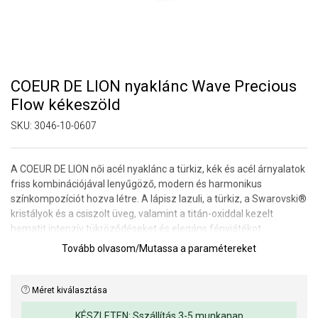
COEUR DE LION nyaklánc Wave Precious
Flow kékeszöld
SKU:
3046-10-0607
A COEUR DE LION női acél nyaklánc a türkiz, kék és acél árnyalatok
friss kombinációjával lenyűgöző, modern és harmonikus
színkompozíciót hozva létre. A lápisz lazuli, a türkiz, a Swarovski®
kristályok és a csiszolt üveg, valamint a titán-oxiddal kezelt
hematit intenzív tükröződéseket és elegáns fényjátékot
kölcsönöz az ékszernek.
Tovább olvasom
/
Mutassa a paramétereket
A geometrikus elemek és a finom strassz rondellák kiemelik a
nyaklánc modern jellegét, míg a világos türkiz árnyalatoktól a
Méret kiválasztása
mélykékig terjedő átmenet friss, kifinomult és jellegzetes
egyszerre. A nyaklánc gyönyörűen kiegészíti a minimalista stílust
KÉSZLETEN: Sszállítás 3-5 munkanap