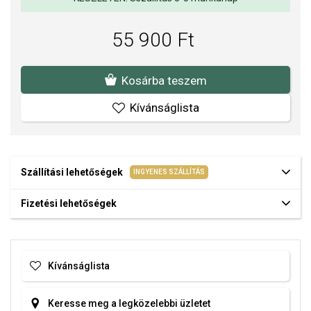
és az elegáns öltözékeket színes kiegészítőkkel.
Nyaklánc hossza: 42 cm + 6 cm hosszabbító.
55 900 Ft
Kosárba teszem
Kívánságlista
Szállítási lehetőségek
INGYENES SZÁLLÍTÁS
Fizetési lehetőségek
Kívánságlista
Keresse meg a legközelebbi üzletet