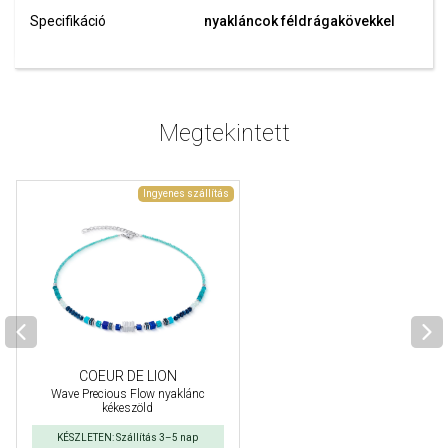
Specifikáció
nyakláncok féldrágakövekkel
Megtekintett
Ingyenes szállítás
COEUR DE LION
Wave Precious Flow nyaklánc
kékeszöld
KÉSZLETEN: Szállítás 3–5 nap