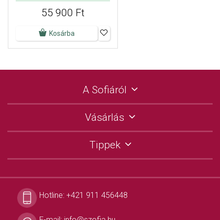
55 900 Ft
Kosárba
A Sofiáról
Vásárlás
Tippek
Hotline:
+421 911 456448
E-mail:
info@szofia.hu