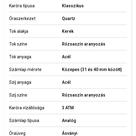
Karóra típusa
Klasszikus
Óraszerkezet
Quartz
Tok alakja
Kerek
Tok színe
Rózsaszín aranyozás
Tok anyaga
Acél
Számlap mérete
Közepes (31 és 40 mm között)
Szíj anyaga
Acél
Szíj színe
Rózsaszín aranyozás
Karóra vízállósága
3 ATM
Számlap típusa
Analóg
Óraüveg
Ásványi