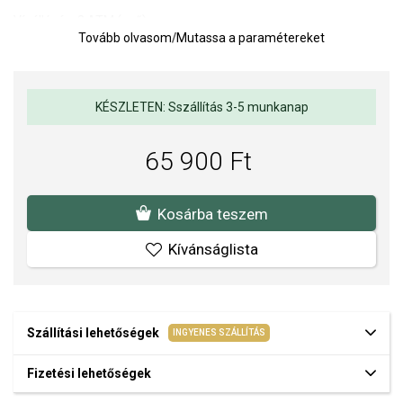
Vízállóság: 3 ATM (eső)
Tovább olvasom
/
Mutassa a paramétereket
Átmérő: 32 mm
Óra meghajtó: elem
Óramű: Kvarc analóg
KÉSZLETEN: Sszállítás 3-5 munkanap
A SOFIA a DANIEL WELLINGTON hivatalos forgalmazója. Biztos
65 900 Ft
lehet benne, hogy eredeti karórát vásárol, a komplett márkás
csomagolásban.
Kosárba teszem
Kívánságlista
Szállítási lehetőségek
INGYENES SZÁLLÍTÁS
Fizetési lehetőségek