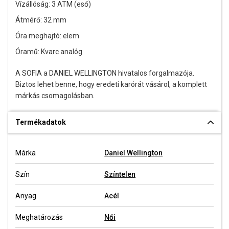
Vízállóság: 3 ATM (eső)
Átmérő: 32 mm
Óra meghajtó: elem
Óramű: Kvarc analóg
A SOFIA a DANIEL WELLINGTON hivatalos forgalmazója.
Biztos lehet benne, hogy eredeti karórát vásárol, a komplett
márkás csomagolásban.
Termékadatok
Márka
Daniel Wellington
Szín
Színtelen
Anyag
Acél
Meghatározás
Női