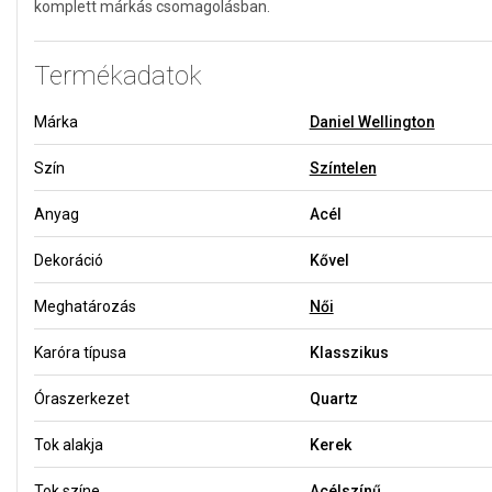
komplett márkás csomagolásban.
Termékadatok
Márka
Daniel Wellington
Szín
Színtelen
Anyag
Acél
Dekoráció
Kővel
Meghatározás
Női
Karóra típusa
Klasszikus
Óraszerkezet
Quartz
Tok alakja
Kerek
Tok színe
Acélszínű