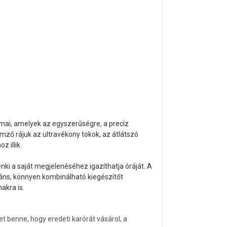
mai, amelyek az egyszerűségre, a precíz
emző rájuk az ultravékony tokok, az átlátszó
z illik.
enki a saját megjelenéséhez igazíthatja óráját. A
ns, könnyen kombinálható kiegészítőt
akra is.
 benne, hogy eredeti karórát vásárol, a