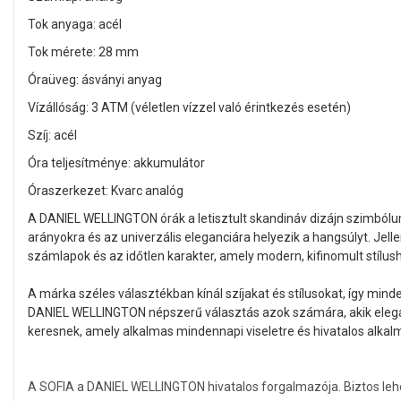
Tok anyaga: acél
Tok mérete: 28 mm
Óraüveg: ásványi anyag
Vízállóság: 3 ATM (véletlen vízzel való érintkezés esetén)
Szíj: acél
Óra teljesítménye: akkumulátor
Óraszerkezet: Kvarc analóg
A DANIEL WELLINGTON órák a letisztult skandináv dizájn szimbólu
arányokra és az univerzális eleganciára helyezik a hangsúlyt. Jell
számlapok és az időtlen karakter, amely modern, kifinomult stílusho
A márka széles választékban kínál szíjakat és stílusokat, így mind
DANIEL WELLINGTON népszerű választás azok számára, akik elegá
keresnek, amely alkalmas mindennapi viseletre és hivatalos alkalm
A SOFIA a DANIEL WELLINGTON hivatalos forgalmazója. Biztos lehet