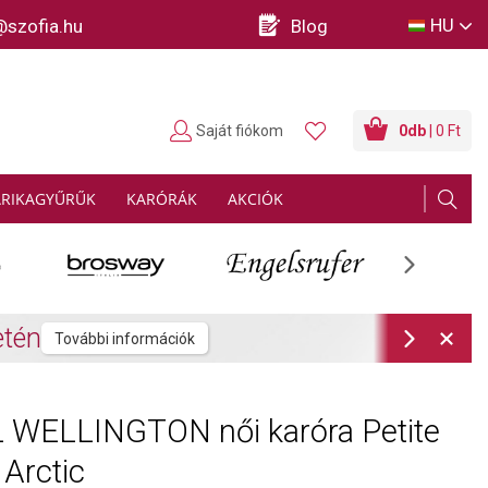
HU
@szofia.hu
Blog
Saját fiókom
0
db
| 0 Ft
ARIKAGYŰRŰK
KARÓRÁK
AKCIÓK
Next
rmációk
Next
 WELLINGTON női karóra Petite
Arctic