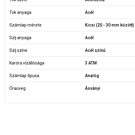
Tok anyaga
Acél
Számlap mérete
Kicsi (20 - 30 mm között)
Szíj anyaga
Acél
Szíj színe
Acél színű
Karóra vízállósága
3 ATM
Számlap típusa
Analóg
Óraüveg
Ásványi