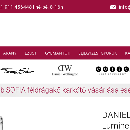
21 911 456448
|
hé-pé: 8-16h
info
ARANY
EZÜST
GYÉMÁNTOK
ELJEGYZÉSI GYŰRŰK
K
AS SABO: Gyűjtsön és spóroljon
További info
DANIEL
Lumine 