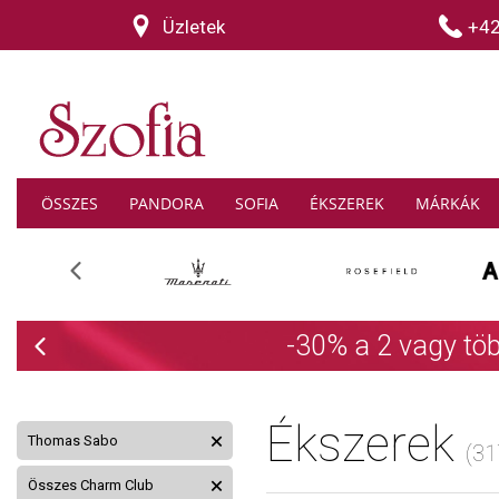
Üzletek
+4
ÖSSZES
PANDORA
SOFIA
ÉKSZEREK
MÁRKÁK
Previous
THOM
Previous
Ékszerek
Thomas Sabo
(31
Összes Charm Club