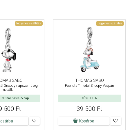
Ingyenes szállítás
Ingyenes szállítás
OMAS SABO
THOMAS SABO
dál Snoopy napszemüveg
Peanuts™ medál Snoopy Vespán
medállal
N: Szállítás 3–5 nap
KÉSZLETEN
9 500 Ft
39 500 Ft
Kosárba
Kosárba