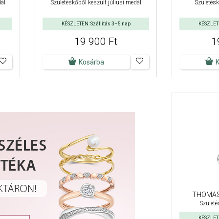
dál
Születéskőből készült júliusi medál
Születés
KÉSZLETEN: Szállítás 3–5 nap
KÉSZLETE
19 900 Ft
1
Kosárba
THOMAS
Születé
KÉSZLETE