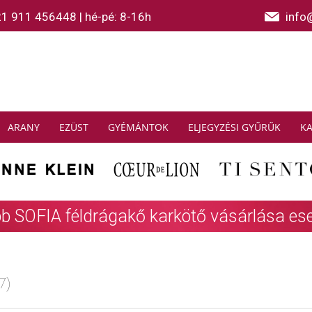
21 911 456448
|
hé-pé: 8-16h
info
ARANY
EZÜST
GYÉMÁNTOK
ELJEGYZÉSI GYŰRŰK
K
AS SABO: Gyűjtsön és spóroljon
További info
7)