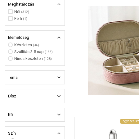
Meghatározás
Női
(312)
Férfi
(1)
Elérhetőség
Készleten
(36)
Szállítás 3-5 nap
(153)
Nincs készleten
(128)
Téma
Dísz
Kő
Ingyenes sz
Szín