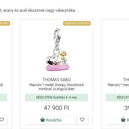
t, arany és acél ékszerek nagy választéka.
állítás
Ingyenes szállítás
THOMAS SABO
TH
ál
Peanuts™ medál Snoopy Woodstock
Peanuts™ me
mintával úszógyűrűben
KÉSZLETEN: Szállítás 3–5 nap
KÉSZLETE
47 900 Ft
3
Kosárba