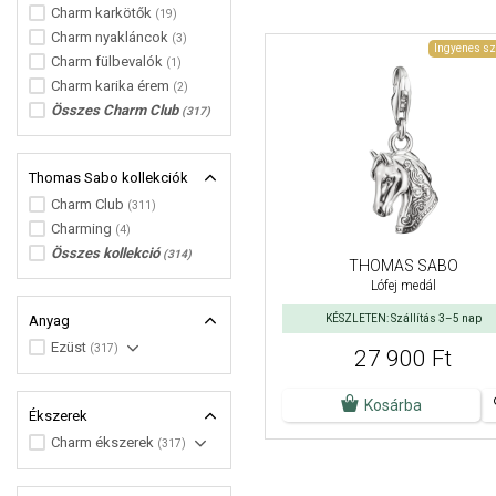
Charm karkötők
(19)
Charm nyakláncok
(3)
Ingyenes sz
Charm fülbevalók
(1)
Charm karika érem
(2)
Összes Charm Club
(317)
Thomas Sabo kollekciók
Charm Club
(311)
Charming
(4)
Összes kollekció
(314)
THOMAS SABO
Lófej medál
Anyag
KÉSZLETEN: Szállítás 3–5 nap
Ezüst
(317)
27 900 Ft
Kosárba
Ékszerek
Charm ékszerek
(317)