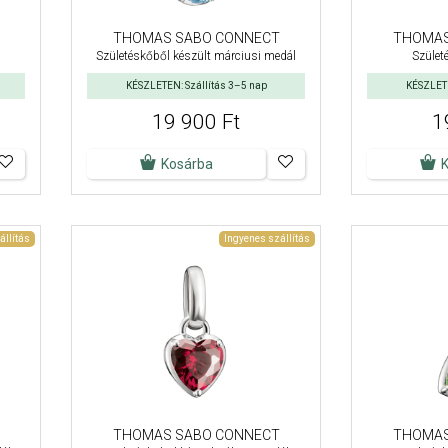
THOMAS SABO CONNECT
THOMAS
Születéskőből készült márciusi medál
Szület
KÉSZLETEN: Szállítás 3–5 nap
KÉSZLETE
19 900 Ft
1
Kosárba
állítás
Ingyenes szállítás
THOMAS SABO CONNECT
THOMAS