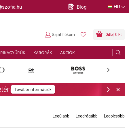
HU
@szofia.hu
Blog
Saját fiókom
0
db
| 0 Ft
ARIKAGYŰRŰK
KARÓRÁK
AKCIÓK
Next
rmációk
Next
Legújabb
Legdrágább
Legolcsóbb