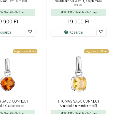
kő augusztusi medál
Születéskőből készült, szeptemberi
medál
N: Szállítás 3–5 nap
KÉSZLETEN: Szállítás 3–5 nap
9 900 Ft
19 900 Ft
Kosárba
Kosárba
Ingyenes szállítás
Ingyenes szállítás
 SABO CONNECT
THOMAS SABO CONNECT
skő Október medál
Születéskő november medál
N: Szállítás 3–5 nap
KÉSZLETEN: Szállítás 3–5 nap