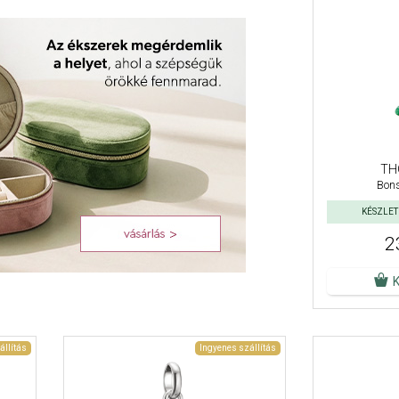
TH
Bons
KÉSZLETE
2
állítás
Ingyenes szállítás