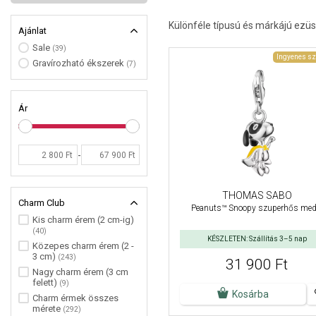
Különféle típusú és márkájú ezüs
Ajánlat
Sale
(39)
Ingyenes sz
Gravírozható ékszerek
(7)
Ár
-
THOMAS SABO
Charm Club
Peanuts™ Snoopy szuperhős med
Kis charm érem (2 cm-ig)
(40)
KÉSZLETEN: Szállítás 3–5 nap
Közepes charm érem (2 -
3 cm)
(243)
31 900 Ft
Nagy charm érem (3 cm
felett)
(9)
Kosárba
Charm érmek összes
mérete
(292)