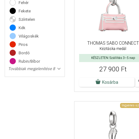
Fehér
Fekete
Színtelen
Kék
Világoskék
THOMAS SABO CONNECT
Piros
Kézitáska medál
Bordó
KÉSZLETEN: Szállítás 3–5 nap
Rubin/Bíbor
27 900 Ft
Továbbiak megjelenítése 8
Kosárba
Ingyenes sz