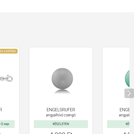
es szállítás
R
ENGELSRUFER
ENGEL
angyalhívó csengő
angyalhí
–5 nap
KÉSZLETEN
KÉSZ