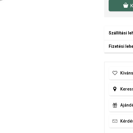
K
Szállítási l
Fizetési le
Kíváns
Keress
Ajándé
Kérdé