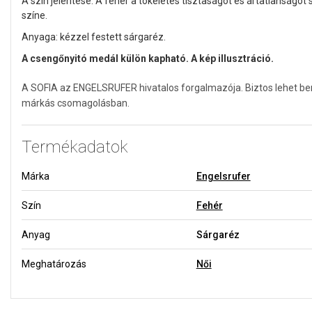
A szín jelentése: A fehér a tökéletes tisztaságot és ártatlanságot 
színe.
Anyaga: kézzel festett sárgaréz.
A csengőnyitó medál külön kapható. A kép illusztráció.
A SOFIA az ENGELSRUFER hivatalos forgalmazója. Biztos lehet ben
márkás csomagolásban.
Termékadatok
Márka
Engelsrufer
Szín
Fehér
Anyag
Sárgaréz
Meghatározás
Női