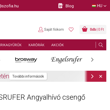
HU
@szofia.hu
Blog
Saját fiókom
0
db
| 0 Ft
ARIKAGYŰRŰK
KARÓRÁK
AKCIÓK
Next
rmációk
Next
RUFER Angyalhívó csengő