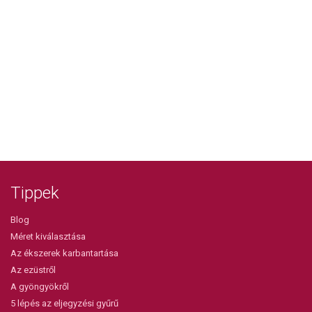
Tippek
Blog
Méret kiválasztása
Az ékszerek karbantartása
Az ezüstről
A gyöngyökről
5 lépés az eljegyzési gyűrű