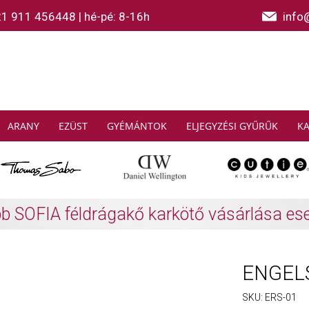
21 911 456448
|
hé-pé: 8-16h
info
ARANY
EZÜST
GYÉMÁNTOK
ELJEGYZÉSI GYŰRŰK
K
AS SABO: Gyűjtsön és spóroljon
További info
ENGELS
SKU:
ERS-01