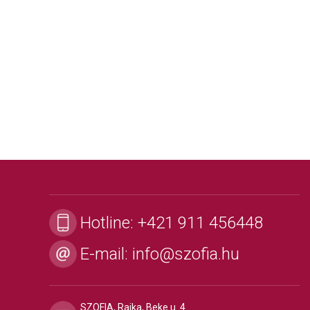
Hotline:
+421 911 456448
E-mail:
info@szofia.hu
SZOFIA, Rajka, Beke u. 4.