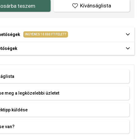
Kívánságlista
osárba teszem
ehetőségek
INGYENES 10 000 FT FELETT
hetőségek
áglista
e meg a legközelebbi üzletet
ktipp küldése
se van?