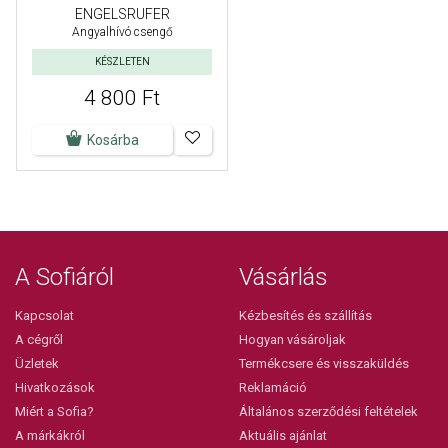
ENGELSRUFER
Angyalhívó csengő
KÉSZLETEN
4 800 Ft
Kosárba
A Sofiáról
Vásárlás
Kapcsolat
Kézbesítés és szállítás
A cégről
Hogyan vásároljak
Üzletek
Termékcsere és visszaküldés
Hivatkozások
Reklamáció
Miért a Sofia?
Általános szerződési feltételek
A márkákról
Aktuális ajánlat