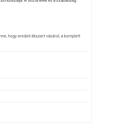
szimbolizálja. A tiszta lélek és a szabadság
ne, hogy eredeti ékszert vásárol, a komplett