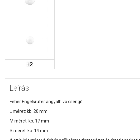
+
2
Leírás
Fehér Engelsrufer angyalhívó csengő.
L méret: kb. 20 mm
M méret: kb. 17 mm
S méret: kb. 14 mm