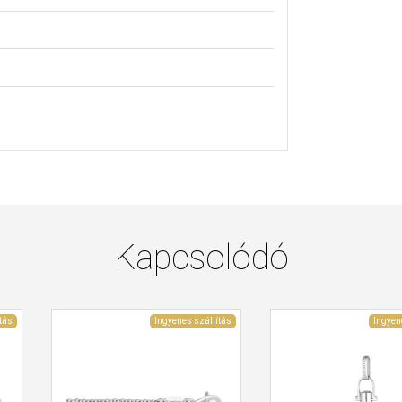
Kapcsolódó
tás
Ingyenes szállítás
Ingyen