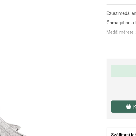
Ezüst medál an
Önmagában a lá
Medál mérete:
A SOFIA az ENG
ékszert vásáro
K
Szállítási l