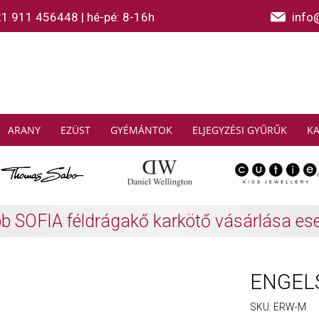
21 911 456448
|
hé-pé: 8-16h
info
ARANY
EZÜST
GYÉMÁNTOK
ELJEGYZÉSI GYŰRŰK
K
AS SABO: Gyűjtsön és spóroljon
További info
ENGELS
SKU:
ERW-M