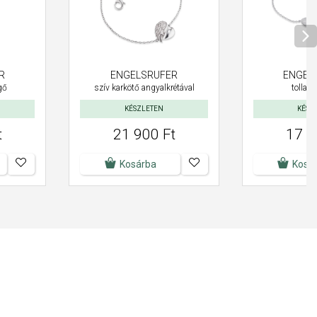
R
ENGELSRUFER
ENGEL
gő
szív karkötő angyalkrétával
tollas 
KÉSZLETEN
KÉSZ
t
21 900 Ft
17 9
Kosárba
Kosá