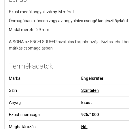
Ezüst medál angyalszárny, M méret.
Önmagában a láncon vagy az angyalhívó csengő kiegészítőjeként i
Medál mérete: 29 mm.
A SOFIA az ENGELSRUFER hivatalos forgalmazója. Biztos lehet ben
márkás csomagolásban.
Termékadatok
Márka
Engelsrufer
Szín
Színtelen
Anyag
Ezüst
Ezüst finomsága
925/1000
Meghatározás
Női