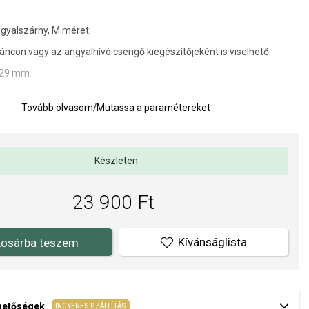
gyalszárny, M méret.
ncon vagy az angyalhívó csengő kiegészítőjeként is viselhető.
 29 mm.
ELSRUFER hivatalos forgalmazója. Biztos lehet benne, hogy eredeti
Tovább olvasom
/
Mutassa a paramétereket
l, a komplett márkás csomagolásban.
Készleten
23 900 Ft
Kívánságlista
osárba teszem
ehetőségek
INGYENES SZÁLLÍTÁS