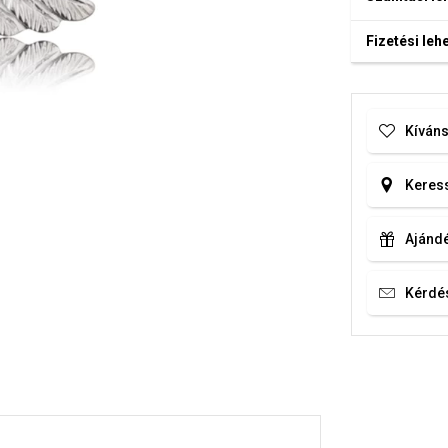
Fizetési le
Kíváns
Keress
Ajándé
Kérdé