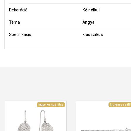
Dekoráció
Kő nélkül
Téma
Angyal
Specifikáció
klasszikus
Ingyenes szállítás
Ingyenes szállí