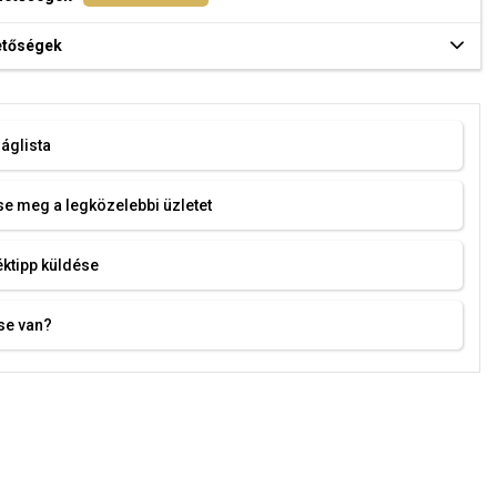
hetőségek
áglista
e meg a legközelebbi üzletet
ktipp küldése
se van?