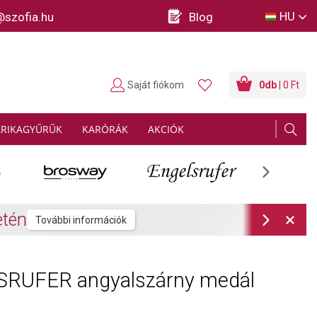
HU
@szofia.hu
Blog
Saját fiókom
0
db
| 0 Ft
ARIKAGYŰRŰK
KARÓRÁK
AKCIÓK
Next
rmációk
Next
RUFER angyalszárny medál