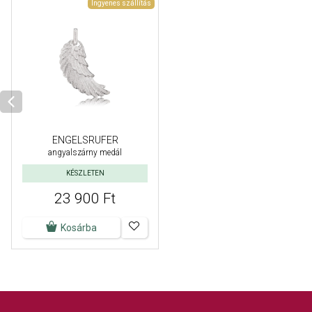
Ingyenes szállítás
ENGELSRUFER
angyalszárny medál
KÉSZLETEN
23 900 Ft
Kosárba