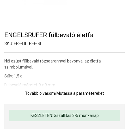
ENGELSRUFER fülbevaló életfa
SKU:
ERE-LILTREE-BI
Női ezüst fülbevaló rózsaarannyal bevonva, az életfa
szimbólumával.
Súly: 1,5 g.
Fülbevaló méretei: 9 x 9 mm.
Tovább olvasom
/
Mutassa a paramétereket
Rögzítés: stekker.
A SOFIA az ENGELSRUFER hivatalos forgalmazója. Biztos lehet
benne, hogy eredeti ékszert vásárol, a komplett márkás
KÉSZLETEN: Sszállítás 3-5 munkanap
csomagolásban.