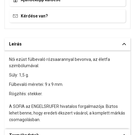
Kérdése van?
Leírás
Női ezüst fülbevaló rózsaarannyal bevonva, az életfa
szimbólumával.
Súly: 1,5 g.
Fülbevaló méretei: 9 x 9 mm.
Rögzítés: stekker.
A SOFIA az ENGELSRUFER hivatalos forgalmazója. Biztos
lehet benne, hogy eredeti ékszert vásárol, a komplett márkás
csomagolásban.