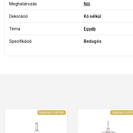
Meghatározás
Női
Dekoráció
Kő nélkül
Téma
Egyéb
Specifikáció
Bedugós
Ingyenes szállítás
Ingyenes szállí