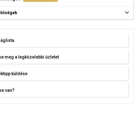
hetőségek
áglista
e meg a legközelebbi üzletet
ktipp küldése
se van?