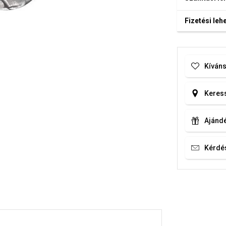
Fizetési le
Kíváns
Keress
Ajándé
Kérdé