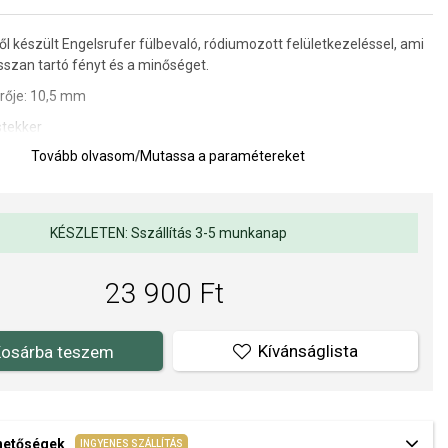
ől készült Engelsrufer fülbevaló, ródiumozott felületkezeléssel, ami
sszan tartó fényt és a minőséget.
rője: 10,5 mm
stekker
Tovább olvasom
/
Mutassa a paramétereket
ELSRUFER hivatalos forgalmazója. Biztos lehet benne, hogy eredeti
l, a komplett márkás csomagolásban.
KÉSZLETEN: Sszállítás 3-5 munkanap
23 900 Ft
Kívánságlista
osárba teszem
ehetőségek
INGYENES SZÁLLÍTÁS