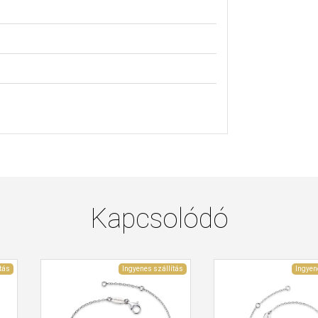
Kapcsolódó
tás
Ingyenes szállítás
Ingyen