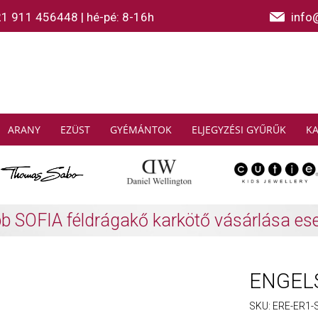
21 911 456448
|
hé-pé: 8-16h
info
ARANY
EZÜST
GYÉMÁNTOK
ELJEGYZÉSI GYŰRŰK
K
AS SABO: Gyűjtsön és spóroljon
További info
ENGELS
SKU:
ERE-ER1-