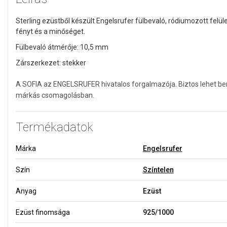
Sterling ezüstből készült Engelsrufer fülbevaló, ródiumozott felül
fényt és a minőséget.
Fülbevaló átmérője: 10,5 mm
Zárszerkezet: stekker
A SOFIA az ENGELSRUFER hivatalos forgalmazója. Biztos lehet ben
márkás csomagolásban.
Termékadatok
Márka
Engelsrufer
Szín
Színtelen
Anyag
Ezüst
Ezüst finomsága
925/1000