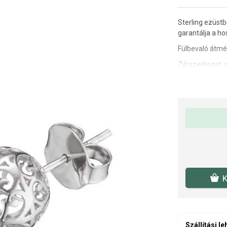
Sterling ezüstb
garantálja a ho
Fülbevaló átmé
Zárszerkezet: 
A SOFIA az ENG
ékszert vásáro
K
Szállítási l