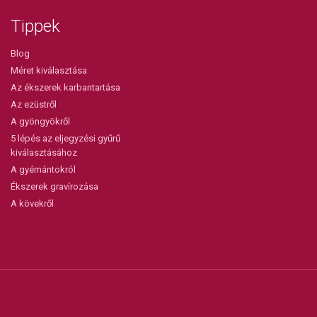
Tippek
Blog
Méret kiválasztása
Az ékszerek karbantartása
Az ezüstről
A gyöngyökről
5 lépés az eljegyzési gyűrű
kiválasztásához
A gyémántokról
Ékszerek gravírozása
A kövekről