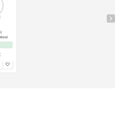
R
étával
t