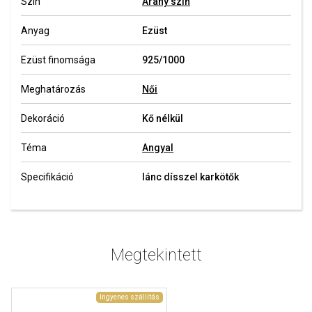
Szín
Arany szín
Anyag
Ezüst
Ezüst finomsága
925/1000
Meghatározás
Női
Dekoráció
Kő nélkül
Téma
Angyal
Specifikáció
lánc dísszel karkötők
Megtekintett
Ingyenes szállítás