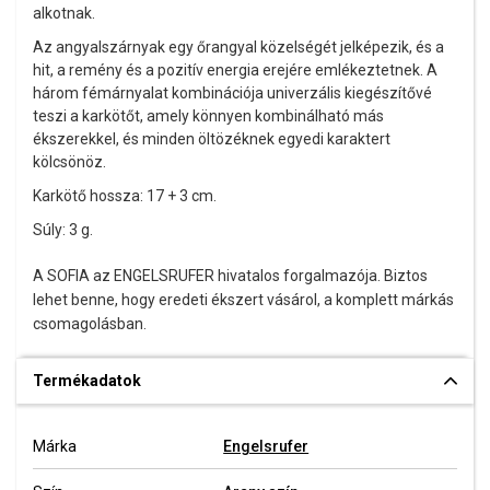
alkotnak.
Az angyalszárnyak egy őrangyal közelségét jelképezik, és a
hit, a remény és a pozitív energia erejére emlékeztetnek. A
három fémárnyalat kombinációja univerzális kiegészítővé
teszi a karkötőt, amely könnyen kombinálható más
ékszerekkel, és minden öltözéknek egyedi karaktert
kölcsönöz.
Karkötő hossza: 17 + 3 cm.
Súly: 3 g.
A SOFIA az ENGELSRUFER hivatalos forgalmazója. Biztos
lehet benne, hogy eredeti ékszert vásárol, a komplett márkás
csomagolásban.
Termékadatok
Márka
Engelsrufer