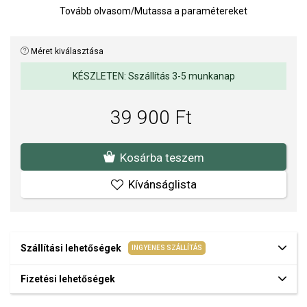
Tovább olvasom
/
Mutassa a paramétereket
Az angyalszárnyak egy őrangyal közelségét jelképezik, és a hit, a
remény és a pozitív energia erejére emlékeztetnek. A három
fémárnyalat kombinációja univerzális kiegészítővé teszi a
Méret kiválasztása
karkötőt, amely könnyen kombinálható más ékszerekkel, és
minden öltözéknek egyedi karaktert kölcsönöz.
KÉSZLETEN: Sszállítás 3-5 munkanap
Karkötő hossza: 17 + 3 cm.
39 900 Ft
Súly: 3 g.
A SOFIA az ENGELSRUFER hivatalos forgalmazója. Biztos lehet
Kosárba teszem
benne, hogy eredeti ékszert vásárol, a komplett márkás
csomagolásban.
Kívánságlista
Szállítási lehetőségek
INGYENES SZÁLLÍTÁS
Fizetési lehetőségek