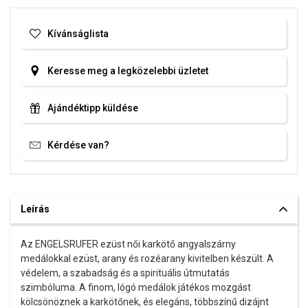
Kívánságlista
Keresse meg a legközelebbi üzletet
Ajándéktipp küldése
Kérdése van?
Leírás
Az ENGELSRUFER ezüst női karkötő angyalszárny
medálokkal ezüst, arany és rozéarany kivitelben készült.
A
védelem, a szabadság és a spirituális útmutatás
szimbóluma
. A finom, lógó medálok játékos mozgást
kölcsönöznek a karkötőnek, és elegáns, többszínű dizájnt