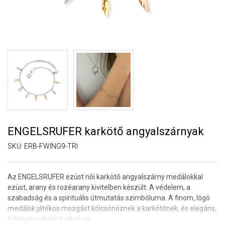
ENGELSRUFER karkötő angyalszárnyak
SKU:
ERB-FWING9-TRI
Az ENGELSRUFER ezüst női karkötő angyalszárny medálokkal
ezüst, arany és rozéarany kivitelben készült.
A védelem, a
szabadság és a spirituális útmutatás szimbóluma
. A finom, lógó
medálok játékos mozgást kölcsönöznek a karkötőnek, és elegáns,
többszínű dizájnt alkotnak.