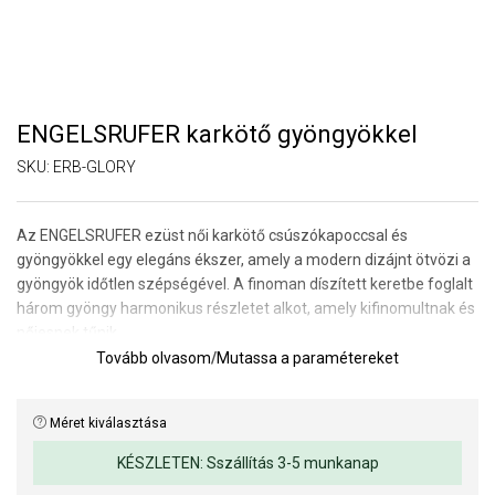
ENGELSRUFER karkötő gyöngyökkel
SKU:
ERB-GLORY
Az ENGELSRUFER ezüst női karkötő csúszókapoccsal és
gyöngyökkel egy elegáns ékszer, amely a modern dizájnt ötvözi a
gyöngyök időtlen szépségével. A finoman díszített keretbe foglalt
három gyöngy harmonikus részletet alkot, amely kifinomultnak és
nőiesnek tűnik.
A csúszókapocs lehetővé teszi a csukló méretéhez való könnyű
Tovább olvasom
/
Mutassa a paramétereket
beállítást, és kényelmes viseletet biztosít egész nap. A gyöngyök a
tisztaság, a bölcsesség és az elegancia szimbólumai, így a
Méret kiválasztása
karkötő gyönyörű kiegészítő a mindennapi viselethez és
különleges alkalmakra egyaránt.
KÉSZLETEN: Sszállítás 3-5 munkanap
Karkötő hossza: maximum 24 cm.