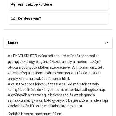
Ajándéktipp küldése
Kérdése van?
Leírás
Az ENGELSRUFER ezüst női karkötő csúszókapoccsal és
gyöngyökkel egy elegáns ékszer, amely a modern dizájnt
ötvözi a gyöngyök időtlen szépségével. A finoman díszített
keretbe foglalt három gyöngy harmonikus részletet alkot,
amely kifinomultnak és nőiesnek tűnik.
A csúszókapocs lehetővé teszi a csukló méretéhez való
könnyű beállítást, és kényelmes viseletet biztosít egész nap.
A gyöngyök a tisztaság, a bölcsesség és az elegancia
szimbólumai, így a karkötő gyönyörű kiegészítő a mindennapi
viselethez és különleges alkalmakra egyaránt.
Karkötő hossza: maximum 24 cm.