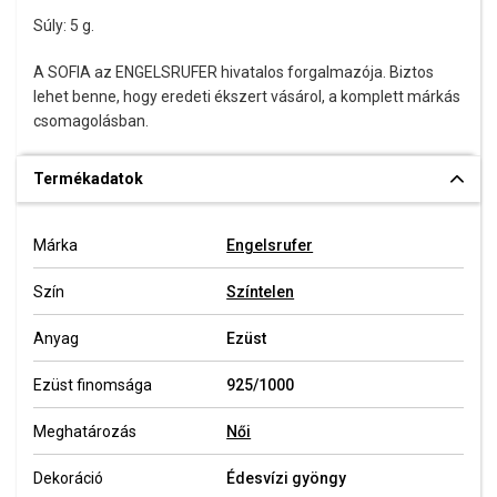
Súly: 5 g.
A SOFIA az ENGELSRUFER hivatalos forgalmazója. Biztos
lehet benne, hogy eredeti ékszert vásárol, a komplett márkás
csomagolásban.
Termékadatok
Márka
Engelsrufer
Szín
Színtelen
Anyag
Ezüst
Ezüst finomsága
925/1000
Meghatározás
Női
Dekoráció
Édesvízi gyöngy