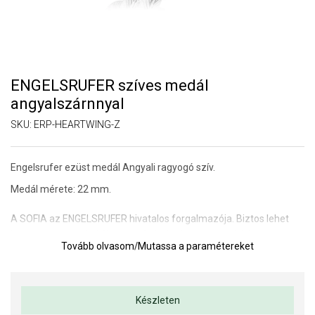
ENGELSRUFER szíves medál
angyalszárnnyal
SKU:
ERP-HEARTWING-Z
Engelsrufer ezüst medál Angyali ragyogó szív.
Medál mérete: 22 mm.
A SOFIA az ENGELSRUFER hivatalos forgalmazója. Biztos lehet
benne, hogy eredeti ékszert vásárol, a komplett márkás
Tovább olvasom
/
Mutassa a paramétereket
csomagolásban.
Készleten