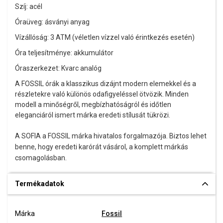
Szíj: acél
Óraüveg: ásványi anyag
Vízállóság: 3 ATM (véletlen vízzel való érintkezés esetén)
Óra teljesítménye: akkumulátor
Óraszerkezet: Kvarc analóg
A FOSSIL órák a klasszikus dizájnt modern elemekkel és a
részletekre való különös odafigyeléssel ötvözik. Minden
modell a minőségről, megbízhatóságról és időtlen
eleganciáról ismert márka eredeti stílusát tükrözi.
A SOFIA a FOSSIL márka hivatalos forgalmazója. Biztos lehet
benne, hogy eredeti karórát vásárol, a komplett márkás
csomagolásban.
Termékadatok
Márka
Fossil