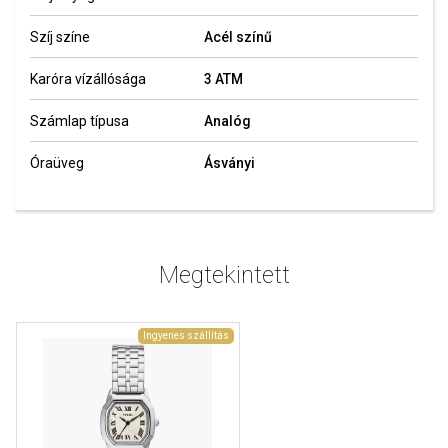
Szíj színe
Acél színű
Karóra vízállósága
3 ATM
Számlap típusa
Analóg
Óraüveg
Ásványi
Megtekintett
Ingyenes szállítás