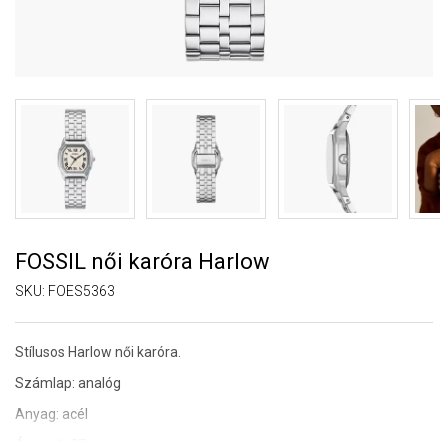
FOSSIL női karóra Harlow
SKU:
FOES5363
Stílusos Harlow női karóra.
Számlap: analóg
Anyag: acél
Átmérő: 27 mm