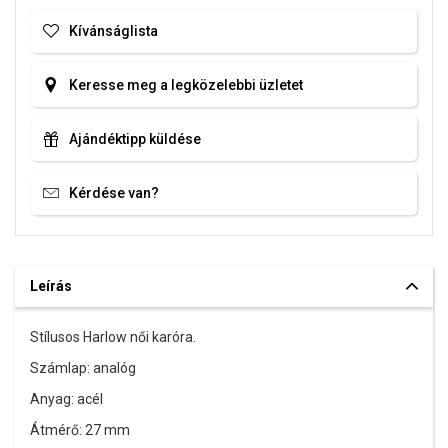
Kívánságlista
Keresse meg a legközelebbi üzletet
Ajándéktipp küldése
Kérdése van?
Leírás
Stílusos Harlow női karóra.
Számlap: analóg
Anyag: acél
Átmérő: 27 mm