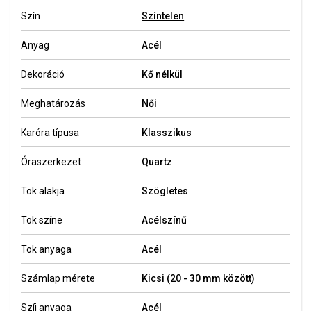
Szín
Színtelen
Anyag
Acél
Dekoráció
Kő nélkül
Meghatározás
Női
Karóra típusa
Klasszikus
Óraszerkezet
Quartz
Tok alakja
Szögletes
Tok színe
Acélszínű
Tok anyaga
Acél
Számlap mérete
Kicsi (20 - 30 mm között)
Szíj anyaga
Acél