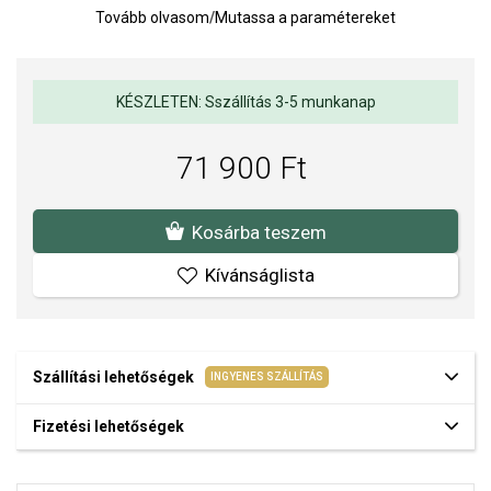
Tovább olvasom
/
Mutassa a paramétereket
Szíj: acél
Óraüveg: ásványi anyag
Vízállóság: 3 ATM (véletlen vízzel való érintkezés esetén)
KÉSZLETEN: Sszállítás 3-5 munkanap
Óra teljesítménye: akkumulátor
71 900 Ft
Óraszerkezet: Kvarc analóg
A FOSSIL órák a klasszikus dizájnt modern elemekkel és a
részletekre való különös odafigyeléssel ötvözik. Minden modell a
Kosárba teszem
minőségről, megbízhatóságról és időtlen eleganciáról ismert
márka eredeti stílusát tükrözi.
Kívánságlista
A SOFIA a FOSSIL márka hivatalos forgalmazója. Biztos lehet
benne, hogy eredeti karórát vásárol, a komplett márkás
csomagolásban.
Szállítási lehetőségek
INGYENES SZÁLLÍTÁS
Fizetési lehetőségek