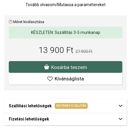
A SOFIA a FRED BENNETT hivatalos forgalmazója. Biztos lehet
Tovább olvasom
/
Mutassa a paramétereket
benne, hogy eredeti ékszert vásárol, a komplett márkás
csomagolásban.
Méret kiválasztása
KÉSZLETEN: Sszállítás 3-5 munkanap
13 900 Ft
27 900 Ft
Kosárba teszem
Kívánságlista
Szállítási lehetőségek
INGYENES SZÁLLÍTÁS
Fizetési lehetőségek