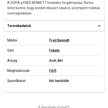
A SOFIA a FRED BENNETT hivatalos forgalmazója. Biztos
lehet benne, hogy eredeti ékszert vásárol, a komplett márkás
csomagolásban.
Termékadatok
Márka
Fred Bennett
Szín
Fekete
Anyag
Acél, Bőr
Meghatározás
Férfi
Specifikáció
bőr karkötők
Megtekintett