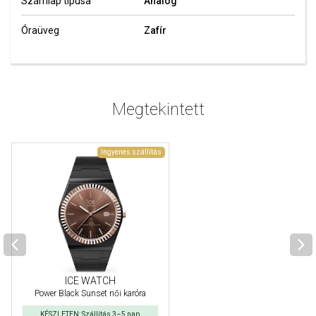
Számlap típusa
Analóg
Óraüveg
Zafír
Megtekintett
Ingyenes szállítás
ICE WATCH
Power Black Sunset női karóra
KÉSZLETEN: Szállítás 3–5 nap