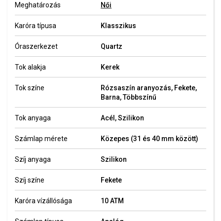
Meghatározás
Női
Karóra típusa
Klasszikus
Óraszerkezet
Quartz
Tok alakja
Kerek
Tok színe
Rózsaszín aranyozás, Fekete,
Barna, Többszínű
Tok anyaga
Acél, Szilikon
Számlap mérete
Közepes (31 és 40 mm között)
Szíj anyaga
Szilikon
Szíj színe
Fekete
Karóra vízállósága
10 ATM