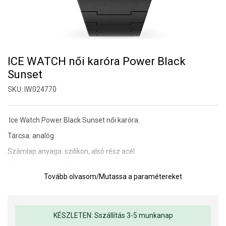
ICE WATCH női karóra Power Black
Sunset
SKU:
IW024770
Ice Watch Power Black Sunset női karóra.
Tárcsa: analóg
Számlap anyaga: szilikon, alsó rész acél
Tárcsa átmérője: 36 mm
Tovább olvasom
/
Mutassa a paramétereket
Óraüveg: ásványi anyag
Vízállóság: 10 ATM (úszás)
Szíj: szilikon
KÉSZLETEN: Sszállítás 3-5 munkanap