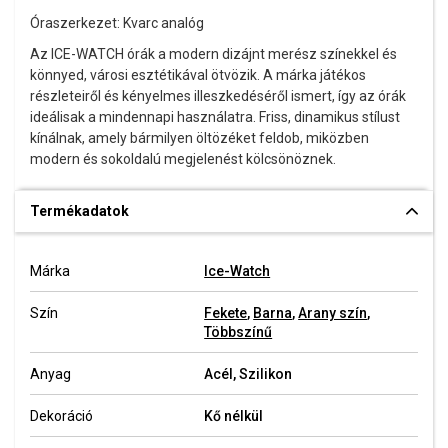
Óraszerkezet: Kvarc analóg
Az ICE-WATCH órák a modern dizájnt merész színekkel és
könnyed, városi esztétikával ötvözik. A márka játékos
részleteiről és kényelmes illeszkedéséről ismert, így az órák
ideálisak a mindennapi használatra. Friss, dinamikus stílust
kínálnak, amely bármilyen öltözéket feldob, miközben
modern és sokoldalú megjelenést kölcsönöznek.
Termékadatok
Márka
Ice-Watch
Szín
Fekete
,
Barna
,
Arany szín
,
Többszínű
Anyag
Acél, Szilikon
Dekoráció
Kő nélkül