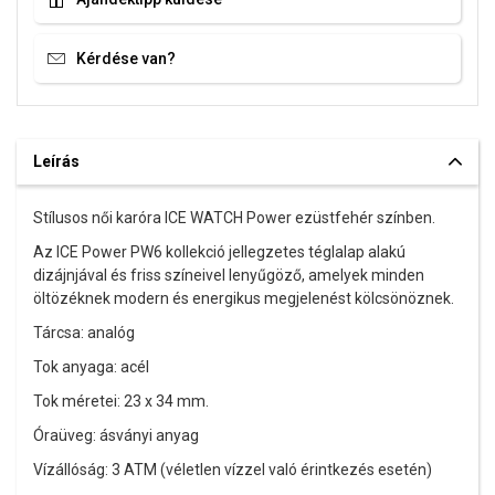
Kérdése van?
Leírás
Stílusos női karóra ICE WATCH Power ezüstfehér színben.
Az ICE Power PW6 kollekció jellegzetes téglalap alakú
dizájnjával és friss színeivel lenyűgöző, amelyek minden
öltözéknek modern és energikus megjelenést kölcsönöznek.
Tárcsa: analóg
Tok anyaga: acél
Tok méretei: 23 x 34 mm.
Óraüveg: ásványi anyag
Vízállóság: 3 ATM (véletlen vízzel való érintkezés esetén)