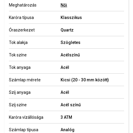
Meghatározás
Női
Karóra típusa
Klasszikus
Óraszerkezet
Quartz
Tok alakja
Szögletes
Tok színe
Acélszínű
Tok anyaga
Acél
Számlap mérete
Kicsi (20 - 30 mm között)
Szíj anyaga
Acél
Szíj színe
Acél színű
Karóra vízállósága
3 ATM
Számlap típusa
Analóg