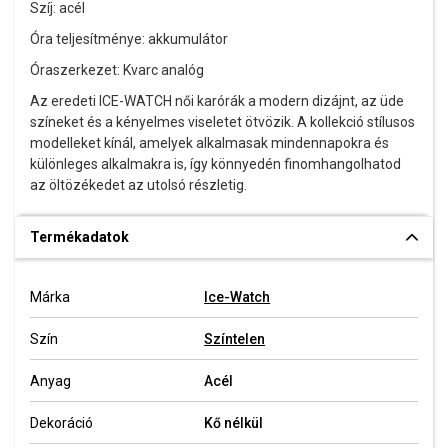
Szíj: acél
Óra teljesítménye: akkumulátor
Óraszerkezet: Kvarc analóg
Az eredeti ICE-WATCH női karórák a modern dizájnt, az üde
színeket és a kényelmes viseletet ötvözik. A kollekció stílusos
modelleket kínál, amelyek alkalmasak mindennapokra és
különleges alkalmakra is, így könnyedén finomhangolhatod
az öltözékedet az utolsó részletig.
Termékadatok
Márka
Ice-Watch
Szín
Színtelen
Anyag
Acél
Dekoráció
Kő nélkül