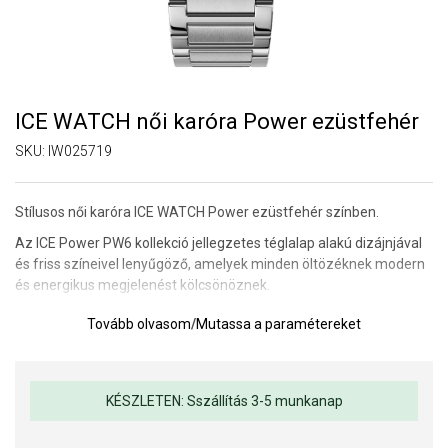
ICE WATCH női karóra Power ezüstfehér
SKU:
IW025719
Stílusos női karóra ICE WATCH Power ezüstfehér színben.
Az ICE Power PW6 kollekció jellegzetes téglalap alakú dizájnjával
és friss színeivel lenyűgöző, amelyek minden öltözéknek modern
és energikus megjelenést kölcsönöznek.
Tárcsa: analóg
Tovább olvasom
/
Mutassa a paramétereket
Tok anyaga: acél
Tok méretei: 23 x 34 mm.
KÉSZLETEN: Sszállítás 3-5 munkanap
Óraüveg: ásványi anyag
Vízállóság: 3 ATM (véletlen vízzel való érintkezés esetén)