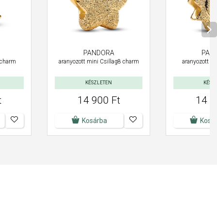
PANDORA
PAN
 charm
aranyozott mini Csillag8 charm
aranyozott m
KÉSZLETEN
KÉSZ
t
14 900 Ft
14 9
Kosárba
Kosá