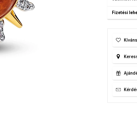
Fizetési le
Kíváns
Keress
Ajándé
Kérdé