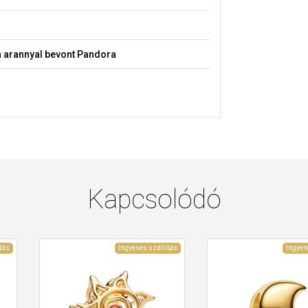
 arannyal bevont Pandora
Kapcsolódó
tás
Ingyenes szállítás
Ingyen