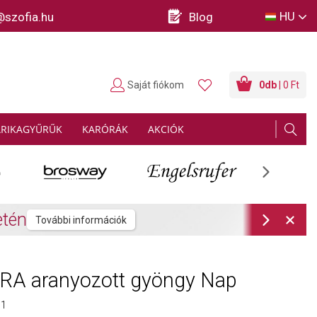
HU
@szofia.hu
Blog
Saját fiókom
0
db
| 0 Ft
ARIKAGYŰRŰK
KARÓRÁK
AKCIÓK
Next
rmációk
Next
A aranyozott gyöngy Nap
01