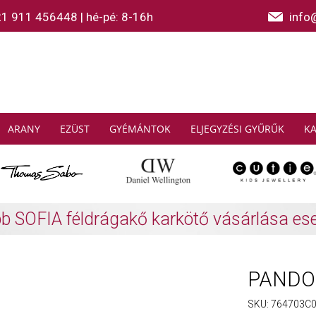
21 911 456448
|
hé-pé: 8-16h
info
ARANY
EZÜST
GYÉMÁNTOK
ELJEGYZÉSI GYŰRŰK
K
AS SABO: Gyűjtsön és spóroljon
További info
PANDOR
SKU:
764703C