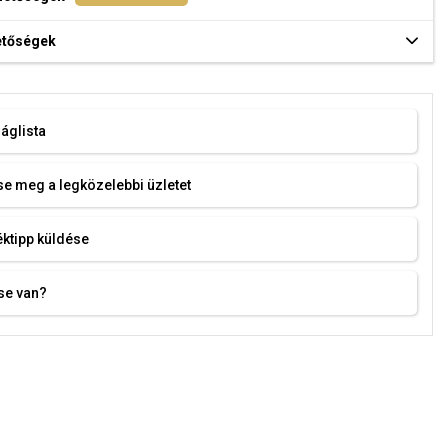
hetőségek
áglista
e meg a legközelebbi üzletet
ktipp küldése
se van?