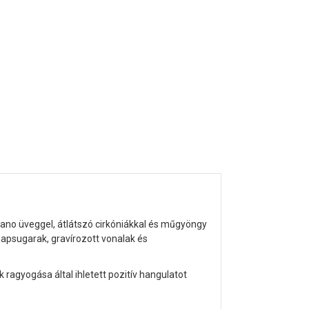
o üveggel, átlátszó cirkóniákkal és műgyöngy
napsugarak, gravírozott vonalak és
ragyogása által ihletett pozitív hangulatot