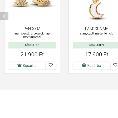
PANDORA
PANDORA ME
aranyozott fülbevalók nap
aranyozott medál félhold
motívummal
KÉSZLETEN
KÉSZLETEN
21 900 Ft
17 900 Ft
Kosárba
Kosárba