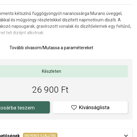
ents kétszínű függőgyöngyöt narancssárga Murano üveggel,
iákkal és műgyöngy részletekkel díszített napmotívum díszíti. A
akozó napsugarak, gravírozott vonalak és díszítőelemek egy feltűnő,
el teli dizájnt alkotnak.
az erőt, az energiát, a melegséget és a napsugarak ragyogása által
Tovább olvasom
/
Mutassa a paramétereket
 hangulatot szimbolizálja.
 16 x 15 mm.
s elegáns PANDORA Gold Plated kollekció
réz és ezüst egyedi
Készleten
szült, és sárgaarannyal van bevonva.
Felhívjuk figyelmét, hogy a
lmú ékszerek finom színe a kopás miatt idővel kiemelkedhet és
ínes árnyalatot kaphat.
26 900 Ft
anyozása csak átmeneti kezelés, és a garancia nem terjed ki az
ra.
Kívánságlista
osárba teszem
ORA (www.Pandora.net) hivatalos forgalmazója. Biztos lehet
edeti ékszert vásárol, komplett márkás csomagolásban.
ehetőségek
INGYENES SZÁLLÍTÁS