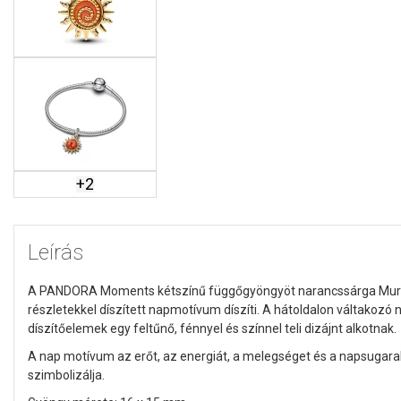
+
2
Leírás
A PANDORA Moments kétszínű függőgyöngyöt narancssárga Muran
részletekkel díszített napmotívum díszíti. A hátoldalon váltakozó 
díszítőelemek egy feltűnő, fénnyel és színnel teli dizájnt alkotnak.
A nap motívum az erőt, az energiát, a melegséget és a napsugarak 
szimbolizálja.