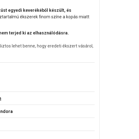
züst egyedi keverékéből készült, és
éztartalmú ékszerek finom színe a kopás miatt
nem terjed ki az elhasználódásra.
tos lehet benne, hogy eredeti ékszert vásárol,
n
andora