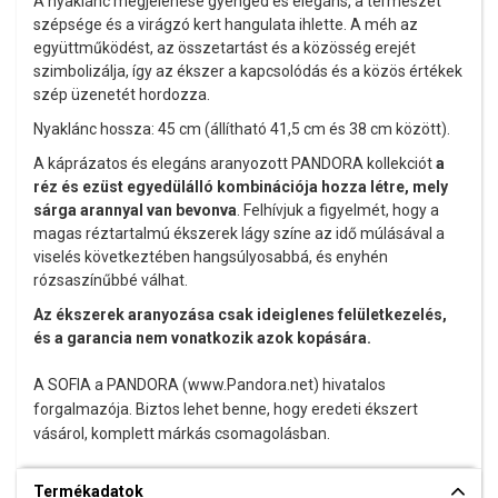
A nyaklánc megjelenése gyengéd és elegáns, a természet
szépsége és a virágzó kert hangulata ihlette. A méh az
együttműködést, az összetartást és a közösség erejét
szimbolizálja, így az ékszer a kapcsolódás és a közös értékek
szép üzenetét hordozza.
Nyaklánc hossza: 45 cm (állítható 41,5 cm és 38 cm között).
A káprázatos és elegáns aranyozott PANDORA kollekciót
a
réz és ezüst egyedülálló kombinációja hozza létre, mely
sárga arannyal van bevonva
. Felhívjuk a figyelmét, hogy a
magas réztartalmú ékszerek lágy színe az idő múlásával a
viselés következtében hangsúlyosabbá, és enyhén
rózsaszínűbbé válhat.
Az ékszerek aranyozása csak ideiglenes felületkezelés,
és a garancia nem vonatkozik azok kopására.
A SOFIA a PANDORA (www.Pandora.net) hivatalos
forgalmazója. Biztos lehet benne, hogy eredeti ékszert
vásárol, komplett márkás csomagolásban.
Termékadatok