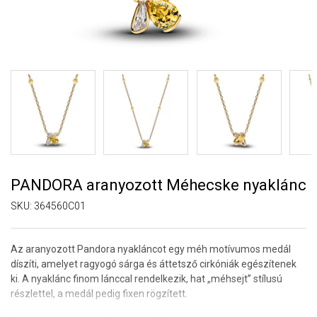
PANDORA aranyozott Méhecske nyaklánc
SKU:
364560C01
Az aranyozott
Pandora
nyakláncot egy méh motívumos medál
díszíti, amelyet ragyogó sárga és áttetsző cirkóniák egészítenek
ki. A nyaklánc finom lánccal rendelkezik, hat „méhsejt” stílusú
részlettel, a medál pedig fixen rögzített.
A nyaklánc megjelenése gyengéd és elegáns, a természet