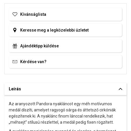
Kívánságlista
Keresse meg a legközelebbi üzletet
Ajándéktipp küldése
Kérdése van?
Leírás
Az aranyozott
Pandora
nyakláncot egy méh motívumos
medál díszíti, amelyet ragyogó sárga és áttetsző cirkóniák
egészítenek ki. A nyaklánc finom lánccal rendelkezik, hat
„méhsejt” stílusú részlettel, a medál pedig fixen rögzített.