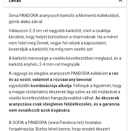
Leírás
Sima PANDORA aranyozott karkötő a Moments kollekcióból,
gömb alakú zárral.
Válasszon 2-3 cm-rel nagyobb karkötőt, mint a csuklója
kerülete, hogy helyet biztosítson a charmoknak. Ha a méret
nem felel meg Önnek, vegye fel velünk a kapcsolatot,
kicseréljük a karkötőt, ha még nem viselte azt.
A karkötő merevsége a viselés következtében meglazul, és a
karkötő enyhén, 2-4 mm-rel megnyúlik.
A ragyogó és elegáns aranyozott PANDORA kollekciót
a réz
és az ezüst
,
valamint a rózsaarany bevonat
egyedülálló
kombinációja alkotja
. Felhívjuk a figyelmét, hogy
a magas réztartalmú ékszerek lágy színe az idő múlásával a
viselés következtében hangsúlyosabbá válhat.
Az ékszerek
aranyozása csak ideiglenes felületkezelés, és a garancia
nem vonatkozik azok kopására.
A SOFIA a PANDORA (www.Pandora.net) hivatalos
forgalmazója. Biztos lehet benne, hogy eredeti ékszert