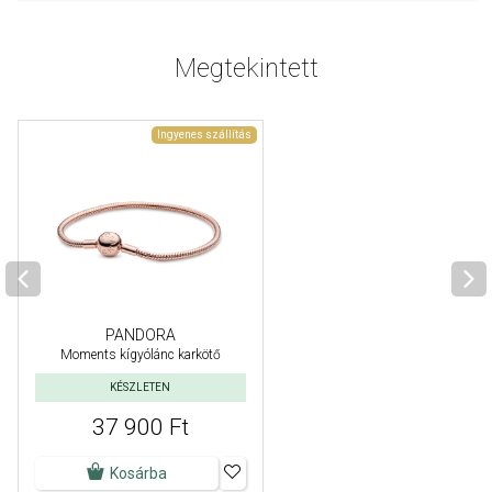
Megtekintett
Ingyenes szállítás
PANDORA
Moments kígyólánc karkötő
KÉSZLETEN
37 900 Ft
Kosárba