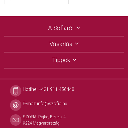
A Sofiáról
Vásárlás
Tippek
Hotline:
+421 911 456448
E-mail:
info@szofia.hu
SZOFIA, Rajka, Beke u. 4.
9224 Magyarország