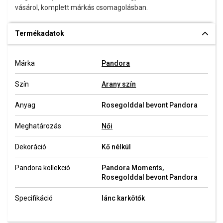
vásárol, komplett márkás csomagolásban.
Termékadatok
Márka
Pandora
Szín
Arany szín
Anyag
Rosegolddal bevont Pandora
Meghatározás
Női
Dekoráció
Kő nélkül
Pandora kollekció
Pandora Moments,
Rosegolddal bevont Pandora
Specifikáció
lánc karkötők