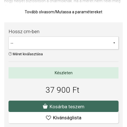
hogy helyet biztosítson a charmoknak. Ha a méret nem felel meg
Önnek, vegye fel velünk a kapcsolatot, kicseréljük a karkötőt, ha
Tovább olvasom
/
Mutassa a paramétereket
még nem viselte azt.
A karkötő merevsége a viselés következtében meglazul, és a
karkötő enyhén, 2-4 mm-rel megnyúlik.
Hossz cm-ben
A ragyogó és elegáns aranyozott PANDORA kollekciót
a réz és az
ezüst
,
valamint a rózsaarany bevonat
egyedülálló
kombinációja
alkotja
. Felhívjuk a figyelmét, hogy a magas réztartalmú ékszerek
lágy színe az idő múlásával a viselés következtében
Méret kiválasztása
hangsúlyosabbá válhat.
Az ékszerek aranyozása csak
ideiglenes felületkezelés, és a garancia nem vonatkozik azok
kopására.
Készleten
A SOFIA a PANDORA (www.Pandora.net) hivatalos forgalmazója.
37 900 Ft
Biztos lehet benne, hogy eredeti ékszert vásárol, komplett márkás
csomagolásban.
Kosárba teszem
Kívánságlista