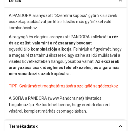
Leírás
A PANDORA aranyozott "Szerelmi kapocs" gyűrű kis szívek
összekapcsolásával jön létre. Ideális más gyűrűkkel való
kombinációhoz.
A ragyogó és elegáns aranyozott PANDORA kollekciót
a réz
és az ezüst
,
valamint a rózsaarany bevonat
egyedülálló
kombinációja alkotja
. Felhívjuk a figyelmét, hogy
a magas réztartalmú ékszerek lágy színe az idő múlásával a
viselés következtében hangsúlyosabbá válhat.
Az ékszerek
aranyozása csak ideiglenes felületkezelés, és a garancia
nem vonatkozik azok kopására.
TIPP:
Gyűrűméret meghatározására szolgáló segédeszköz
A SOFIA a PANDORA (www.Pandora.net) hivatalos
forgalmazója. Biztos lehet benne, hogy eredeti ékszert
vásárol, komplett márkás csomagolásban.
Termékadatok