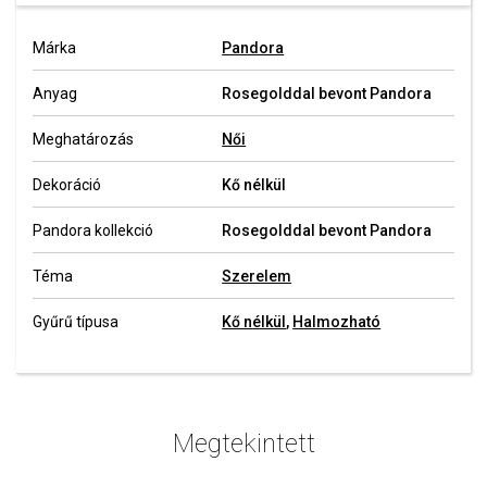
Márka
Pandora
Anyag
Rosegolddal bevont Pandora
Meghatározás
Női
Dekoráció
Kő nélkül
Pandora kollekció
Rosegolddal bevont Pandora
Téma
Szerelem
Gyűrű típusa
Kő nélkül
,
Halmozható
Megtekintett