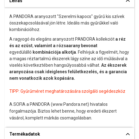
Leírás
A PANDORA aranyozott "Szerelmi kapocs" gyűrű kis szívek
összekapcsolásával jön létre. Ideális más gyűrűkkel való
kombinációhoz.
A ragyogó és elegáns aranyozott PANDORA kollekciót
a réz
és az ezüst
,
valamint a rózsaarany bevonat
egyedülálló
kombinációja alkotja
. Felhívjuk a figyelmét, hogy
a magas réztartalmú ékszerek lágy színe az idő múlásával a
viselés következtében hangsúlyosabbá válhat.
Az ékszerek
aranyozása csak ideiglenes felületkezelés, és a garancia
nem vonatkozik azok kopására.
TIPP:
Gyűrűméret meghatározására szolgáló segédeszköz
A SOFIA a PANDORA (www.Pandora.net) hivatalos
forgalmazója. Biztos lehet benne, hogy eredeti ékszert
vásárol, komplett márkás csomagolásban.
Termékadatok