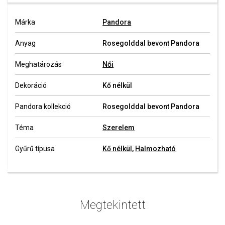
Márka
Pandora
Anyag
Rosegolddal bevont Pandora
Meghatározás
Női
Dekoráció
Kő nélkül
Pandora kollekció
Rosegolddal bevont Pandora
Téma
Szerelem
Gyűrű típusa
Kő nélkül
,
Halmozható
Megtekintett