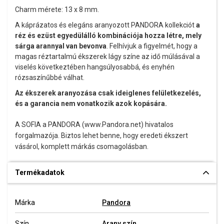
Charm mérete: 13 x 8 mm.
A káprázatos és elegáns aranyozott PANDORA kollekciót
a
réz és ezüst egyedülálló kombinációja hozza létre, mely
sárga arannyal van bevonva
. Felhívjuk a figyelmét, hogy a
magas réztartalmú ékszerek lágy színe az idő múlásával a
viselés következtében hangsúlyosabbá, és enyhén
rózsaszínűbbé válhat.
Az ékszerek aranyozása csak ideiglenes felületkezelés,
és a garancia nem vonatkozik azok kopására.
A SOFIA a PANDORA (www.Pandora.net) hivatalos
forgalmazója. Biztos lehet benne, hogy eredeti ékszert
vásárol, komplett márkás csomagolásban.
Termékadatok
Márka
Pandora
Szín
Arany szín