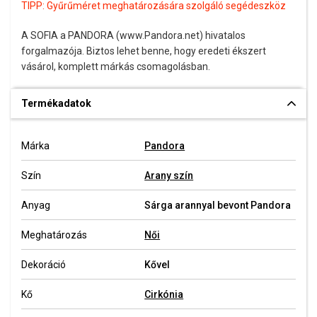
TIPP:
Gyűrűméret meghatározására szolgáló segédeszköz
A SOFIA a PANDORA (www.Pandora.net) hivatalos
forgalmazója. Biztos lehet benne, hogy eredeti ékszert
vásárol, komplett márkás csomagolásban.
Termékadatok
Márka
Pandora
Szín
Arany szín
Anyag
Sárga arannyal bevont Pandora
Meghatározás
Női
Dekoráció
Kővel
Kő
Cirkónia