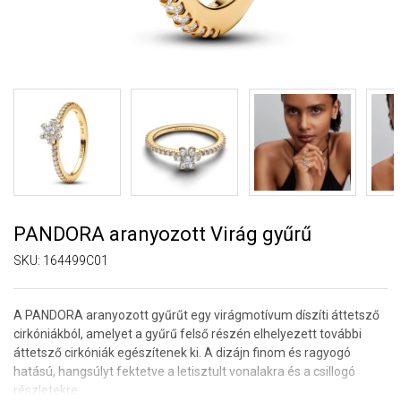
PANDORA aranyozott Virág gyűrű
SKU:
164499C01
A PANDORA aranyozott gyűrűt egy virágmotívum díszíti áttetsző
cirkóniákból, amelyet a gyűrű felső részén elhelyezett további
áttetsző cirkóniák egészítenek ki. A dizájn finom és ragyogó
hatású, hangsúlyt fektetve a letisztult vonalakra és a csillogó
részletekre.