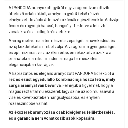
A PANDORA aranyozott gyűrűt egy virágmotívum díszíti
áttetsző cirkóniákból, amelyet a gyűrű felső részén
elhelyezett további áttetsző cirkóniák egészítenek ki. A dizájn
finom és ragyogó hatású, hangsúlyt fektetve a letisztult
vonalakra és a csillogó részletekre.
A virág motívuma a természet szépségét, a növekedést és
az új kezdeteket szimbolizálja. A virágforma gyengédséget
és optimizmust visz az ékszerbe, emlékeztetve azokra a
pillanatokra, amikor minden a maga természetes
eleganciájában kivirágzik.
A káprázatos és elegáns aranyozott PANDORA kollekciót
a
réz és ezüst egyedülálló kombinációja hozza létre, mely
sárga arannyal van bevonva
. Felhívjuk a figyelmét, hogy a
magas réztartalmú ékszerek lágy színe az idő múlásával a
viselés következtében hangsúlyosabbá, és enyhén
rózsaszínűbbé válhat.
Az ékszerek aranyozása csak ideiglenes felületkezelés,
és a garancia nem vonatkozik azok kopására.