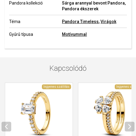
Pandora kollekció
Sárga arannyal bevont Pandora,
Pandora ékszerek
Téma
Pandora Timeless
,
Virágok
Gyűrű típusa
Motívummal
Kapcsolódó
Ingyenes szállítás
Ingyenes szál