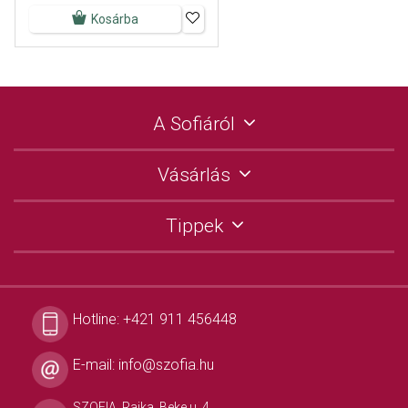
Kosárba
A Sofiáról
Vásárlás
Tippek
Hotline:
+421 911 456448
E-mail:
info@szofia.hu
SZOFIA, Rajka, Beke u. 4.