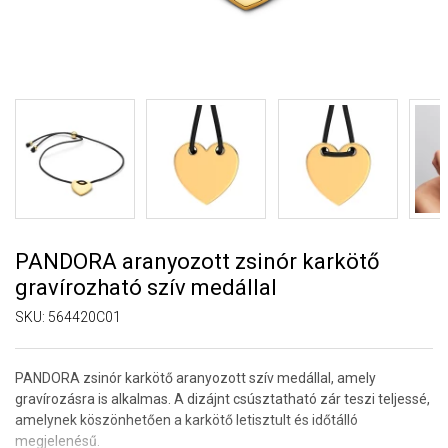
PANDORA aranyozott zsinór karkötő
gravírozható szív medállal
SKU:
564420C01
PANDORA zsinór karkötő aranyozott szív medállal, amely
gravírozásra is alkalmas. A dizájnt csúsztatható zár teszi teljessé,
amelynek köszönhetően a karkötő letisztult és időtálló
megjelenésű.