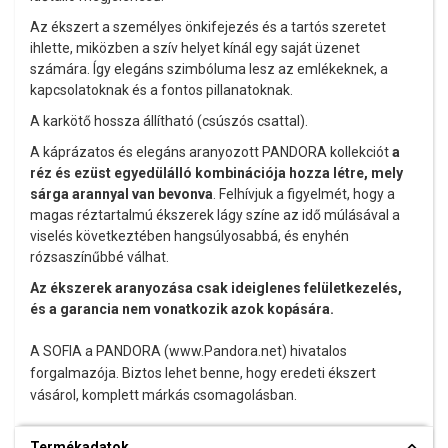
Az ékszert a személyes önkifejezés és a tartós szeretet
ihlette, miközben a szív helyet kínál egy saját üzenet
számára. Így elegáns szimbóluma lesz az emlékeknek, a
kapcsolatoknak és a fontos pillanatoknak.
A karkötő hossza állítható (csúszós csattal).
A káprázatos és elegáns aranyozott PANDORA kollekciót
a
réz és ezüst egyedülálló kombinációja hozza létre, mely
sárga arannyal van bevonva
. Felhívjuk a figyelmét, hogy a
magas réztartalmú ékszerek lágy színe az idő múlásával a
viselés következtében hangsúlyosabbá, és enyhén
rózsaszínűbbé válhat.
Az ékszerek aranyozása csak ideiglenes felületkezelés,
és a garancia nem vonatkozik azok kopására.
A SOFIA a PANDORA (www.Pandora.net) hivatalos
forgalmazója. Biztos lehet benne, hogy eredeti ékszert
vásárol, komplett márkás csomagolásban.
Termékadatok