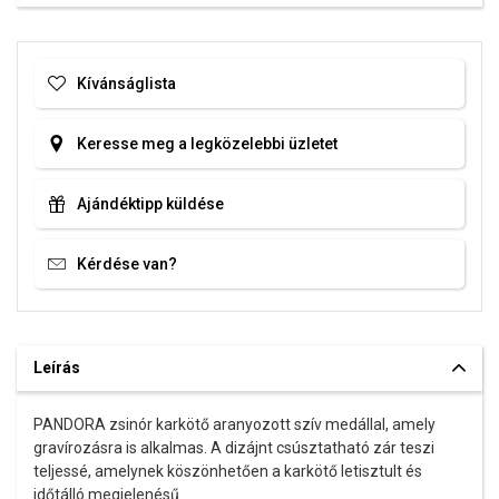
Kívánságlista
Keresse meg a legközelebbi üzletet
Ajándéktipp küldése
Kérdése van?
Leírás
PANDORA zsinór karkötő aranyozott szív medállal, amely
gravírozásra is alkalmas. A dizájnt csúsztatható zár teszi
teljessé, amelynek köszönhetően a karkötő letisztult és
időtálló megjelenésű.