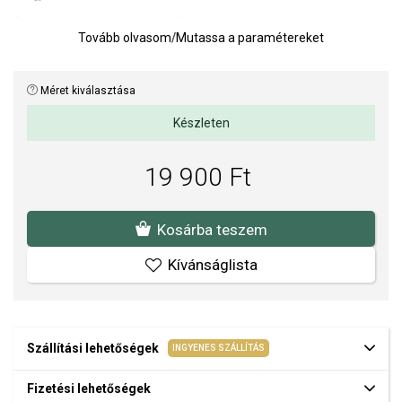
Az ékszert a személyes önkifejezés és a tartós szeretet ihlette,
Tovább olvasom
/
Mutassa a paramétereket
miközben a szív helyet kínál egy saját üzenet számára. Így
elegáns szimbóluma lesz az emlékeknek, a kapcsolatoknak és a
fontos pillanatoknak.
Méret kiválasztása
A karkötő hossza állítható (csúszós csattal).
Készleten
A káprázatos és elegáns aranyozott PANDORA kollekciót
a réz és
ezüst egyedülálló kombinációja hozza létre, mely sárga
19 900 Ft
arannyal van bevonva
. Felhívjuk a figyelmét, hogy a magas
réztartalmú ékszerek lágy színe az idő múlásával a viselés
következtében hangsúlyosabbá, és enyhén rózsaszínűbbé válhat.
Kosárba teszem
Az ékszerek aranyozása csak ideiglenes felületkezelés, és a
garancia nem vonatkozik azok kopására.
Kívánságlista
A SOFIA a PANDORA (www.Pandora.net) hivatalos forgalmazója.
Biztos lehet benne, hogy eredeti ékszert vásárol, komplett márkás
csomagolásban.
Szállítási lehetőségek
INGYENES SZÁLLÍTÁS
Fizetési lehetőségek