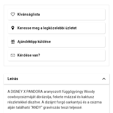
Kívánságlista
Keresse meg a legközelebbi üzletet
Ajándéktipp küldése
Kérdése van?
Leírás
A DISNEY X PANDORA aranyozott függőgyöngy Woody
cowboycsizmáját ábrázolja, fekete mázzal és kaktusz
részletekkel díszítve. A dizájnt forgó sarkantyú és a csizma
alján található "ANDY" gravírozás teszi teljessé.