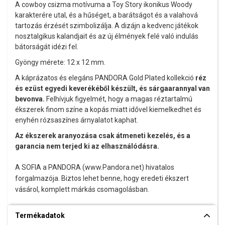
A cowboy csizma motívuma a Toy Story ikonikus Woody
karakterére utal, és a hűséget, a barátságot és a valahová
tartozás érzését szimbolizálja. A dizájn a kedvenc játékok
nosztalgikus kalandjait és az új élmények felé való indulás
bátorságát idézi fel.
Gyöngy mérete: 12 x 12 mm.
A káprázatos és elegáns PANDORA Gold Plated kollekció
réz
és ezüst egyedi keverékéből készült, és sárgaarannyal van
bevonva.
Felhívjuk figyelmét, hogy a magas réztartalmú
ékszerek finom színe a kopás miatt idővel kiemelkedhet és
enyhén rózsaszínes árnyalatot kaphat.
Az ékszerek aranyozása csak átmeneti kezelés, és a
garancia nem terjed ki az elhasználódásra.
A SOFIA a PANDORA (www.Pandora.net) hivatalos
forgalmazója. Biztos lehet benne, hogy eredeti ékszert
vásárol, komplett márkás csomagolásban.
Termékadatok