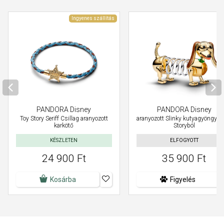
Ingyenes szállítás
PANDORA Disney
PANDORA Disney
Toy Story Seriff Csillag aranyozott
aranyozott Slinky kutyagyöngy a 
karkötő
Storyból
KÉSZLETEN
ELFOGYOTT
24 900 Ft
35 900 Ft
Kosárba
Figyelés