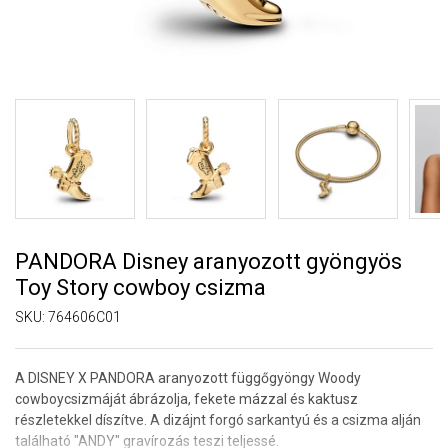
PANDORA Disney aranyozott gyöngyös
Toy Story cowboy csizma
SKU:
764606C01
A DISNEY X PANDORA aranyozott függőgyöngy Woody
cowboycsizmáját ábrázolja, fekete mázzal és kaktusz
részletekkel díszítve. A dizájnt forgó sarkantyú és a csizma alján
található "ANDY" gravírozás teszi teljessé.