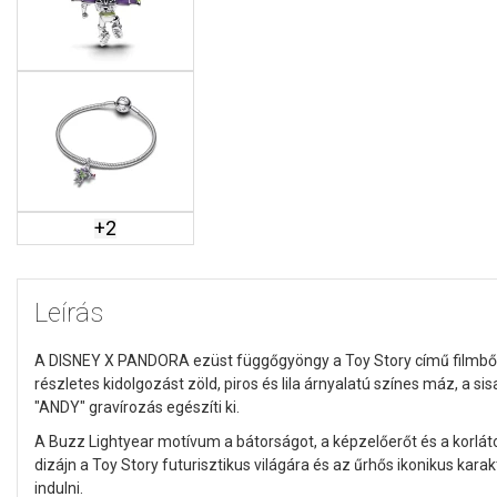
+
2
Leírás
A DISNEY X PANDORA ezüst függőgyöngy a Toy Story című filmből
részletes kidolgozást zöld, piros és lila árnyalatú színes máz, a si
"ANDY" gravírozás egészíti ki.
A Buzz Lightyear motívum a bátorságot, a képzelőerőt és a korláto
dizájn a Toy Story futurisztikus világára és az űrhős ikonikus kara
indulni.