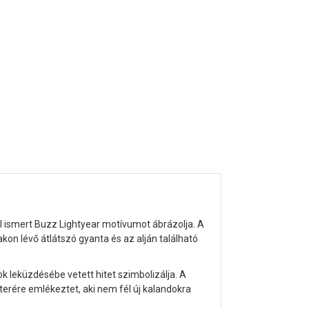
 ismert Buzz Lightyear motívumot ábrázolja. A
sakon lévő átlátszó gyanta és az alján található
k leküzdésébe vetett hitet szimbolizálja. A
kterére emlékeztet, aki nem fél új kalandokra