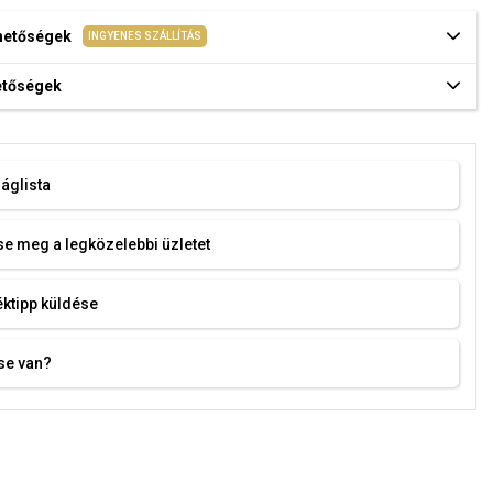
ehetőségek
INGYENES SZÁLLÍTÁS
hetőségek
áglista
e meg a legközelebbi üzletet
ktipp küldése
se van?