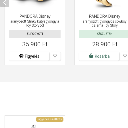
PANDORA Disney
PANDORA Disney
aranyozott Slinky kutyagyöngy a
aranyozott gyöngyös cowboy
Toy Storyból
csizma Toy Story
ELFOGYOTT
KÉSZLETEN
35 900 Ft
28 900 Ft
Figyelés
Kosárba
Ingyenes szállítás