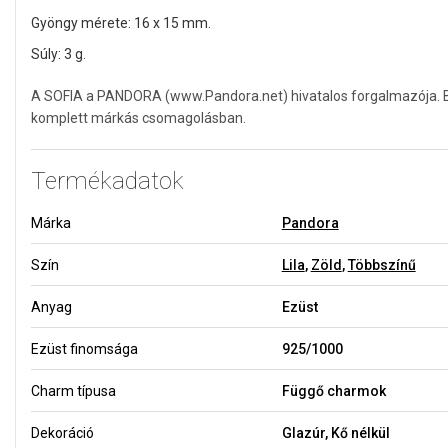
Gyöngy mérete: 16 x 15 mm.
Súly: 3 g.
A SOFIA a PANDORA (www.Pandora.net) hivatalos forgalmazója. Biz
komplett márkás csomagolásban.
Termékadatok
Márka
Pandora
Szín
Lila
,
Zöld
,
Többszínű
Anyag
Ezüst
Ezüst finomsága
925/1000
Charm típusa
Függő charmok
Dekoráció
Glazúr, Kő nélkül