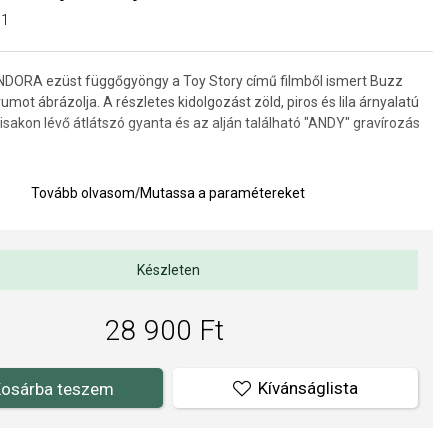
01
DORA ezüst függőgyöngy a Toy Story című filmből ismert Buzz
umot ábrázolja. A részletes kidolgozást zöld, piros és lila árnyalatú
isakon lévő átlátszó gyanta és az alján található "ANDY" gravírozás
ar motívum a bátorságot, a képzelőerőt és a korlátok leküzdésébe
Tovább olvasom
/
Mutassa a paramétereket
mbolizálja. A dizájn a Toy Story futurisztikus világára és az űrhős
erére emlékeztet, aki nem fél új kalandokra indulni.
 16 x 15 mm.
Készleten
ORA (www.Pandora.net) hivatalos forgalmazója. Biztos lehet
28 900 Ft
edeti ékszert vásárol, komplett márkás csomagolásban.
Kívánságlista
osárba teszem