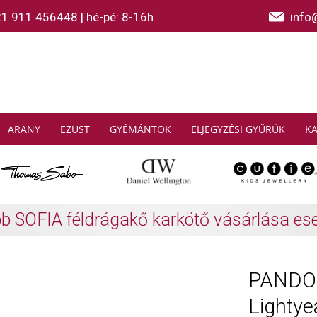
21 911 456448
|
hé-pé: 8-16h
info
ARANY
EZÜST
GYÉMÁNTOK
ELJEGYZÉSI GYŰRŰK
K
AS SABO: Gyűjtsön és spóroljon
További info
PANDOR
Lightye