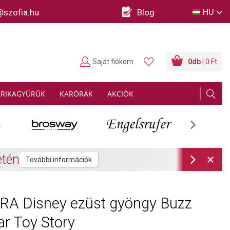
HU
@szofia.hu
Blog
Saját fiókom
0
db
| 0 Ft
ARIKAGYŰRŰK
KARÓRÁK
AKCIÓK
Next
rmációk
Next
A Disney ezüst gyöngy Buzz
ar Toy Story