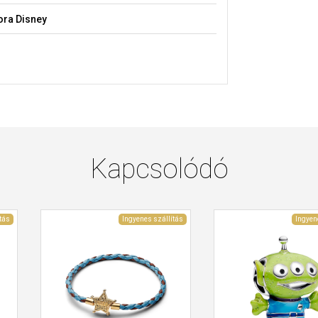
ra Disney
Kapcsolódó
tás
Ingyenes szállítás
Ingyen