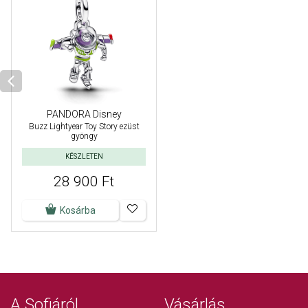
PANDORA Disney
Buzz Lightyear Toy Story ezüst
gyöngy
KÉSZLETEN
28 900 Ft
Kosárba
A Sofiáról
Vásárlás