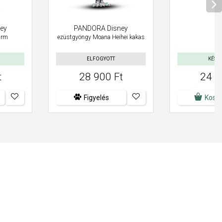
ey
PANDORA Disney
arm
ezüstgyöngy Moana Heihei kakas
ELFOGYOTT
KÉSZ
t
28 900 Ft
24 9
Figyelés
Kosá