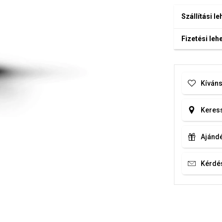
Szállítási l
Fizetési le
Kíváns
Keress
Ajándé
Kérdé