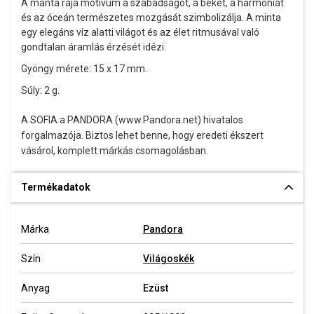
A manta rája motívum a szabadságot, a békét, a harmóniát
és az óceán természetes mozgását szimbolizálja. A minta
egy elegáns víz alatti világot és az élet ritmusával való
gondtalan áramlás érzését idézi.
Gyöngy mérete: 15 x 17 mm.
Súly: 2 g.
A SOFIA a PANDORA (www.Pandora.net) hivatalos
forgalmazója. Biztos lehet benne, hogy eredeti ékszert
vásárol, komplett márkás csomagolásban.
Termékadatok
Márka
Pandora
Szín
Világoskék
Anyag
Ezüst