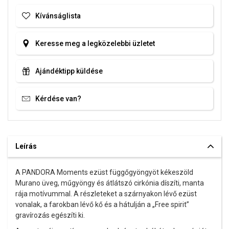
Kívánságlista
Keresse meg a legközelebbi üzletet
Ajándéktipp küldése
Kérdése van?
Leírás
A PANDORA Moments ezüst függőgyöngyöt kékeszöld
Murano üveg, műgyöngy és átlátszó cirkónia díszíti, manta
rája motívummal. A részleteket a szárnyakon lévő ezüst
vonalak, a farokban lévő kő és a hátulján a „Free spirit”
gravírozás egészíti ki.