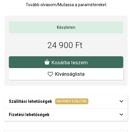
Tovább olvasom
/
Mutassa a paramétereket
óceán természetes mozgását szimbolizálja. A minta egy elegáns
víz alatti világot és az élet ritmusával való gondtalan áramlás
érzését idézi.
Gyöngy mérete: 15 x 17 mm.
Készleten
Súly: 2 g.
24 900 Ft
A SOFIA a PANDORA (www.Pandora.net) hivatalos forgalmazója.
Biztos lehet benne, hogy eredeti ékszert vásárol, komplett márkás
csomagolásban.
Kosárba teszem
Kívánságlista
Szállítási lehetőségek
INGYENES SZÁLLÍTÁS
Fizetési lehetőségek