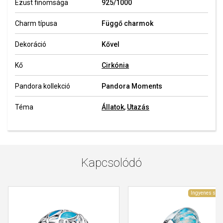
Ezüst finomsága
925/1000
Charm típusa
Függő charmok
Dekoráció
Kővel
Kő
Cirkónia
Pandora kollekció
Pandora Moments
Téma
Állatok
,
Utazás
Kapcsolódó
Ingyenes szál