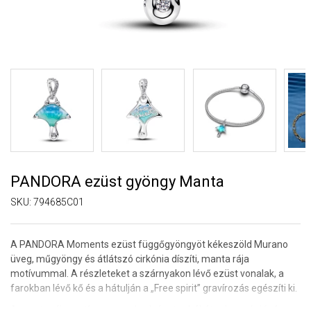
PANDORA ezüst gyöngy Manta
SKU:
794685C01
A PANDORA Moments ezüst függőgyöngyöt kékeszöld Murano
üveg, műgyöngy és átlátszó cirkónia díszíti, manta rája
motívummal. A részleteket a szárnyakon lévő ezüst vonalak, a
farokban lévő kő és a hátulján a „Free spirit” gravírozás egészíti ki.
A manta rája motívum a szabadságot, a békét, a harmóniát és az