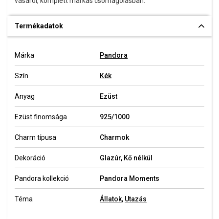
vásárol, komplett márkás csomagolásban.
Termékadatok
Márka
Pandora
Szín
Kék
Anyag
Ezüst
Ezüst finomsága
925/1000
Charm típusa
Charmok
Dekoráció
Glazúr, Kő nélkül
Pandora kollekció
Pandora Moments
Téma
Állatok
,
Utazás