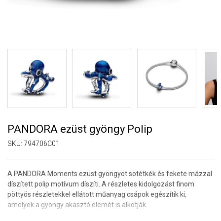
PANDORA ezüst gyöngy Polip
SKU:
794706C01
A PANDORA Moments ezüst gyöngyöt sötétkék és fekete mázzal
díszített polip motívum díszíti. A részletes kidolgozást finom
pöttyös részletekkel ellátott műanyag csápok egészítik ki,
amelyek a gyöngy akasztó elemét is alkotják.
A polip motívum az intelligenciát, a kreativitást és a folyamatosan