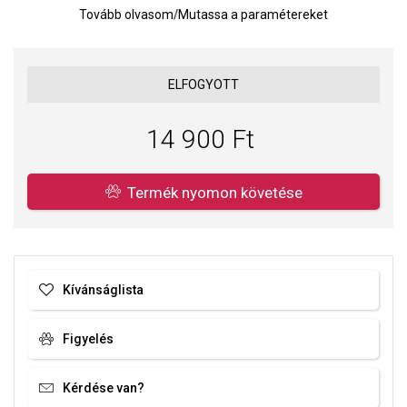
Tovább olvasom
/
Mutassa a paramétereket
változó világhoz való alkalmazkodóképességet szimbolizálja. A
minta az óceán titokzatos szépségét és a lenyűgöző víz alatti
élővilágot idézi.
Gyöngy mérete: 12 x 11,5 mm.
ELFOGYOTT
Súly: 1 g.
14 900 Ft
A SOFIA a PANDORA (www.Pandora.net) hivatalos forgalmazója.
Biztos lehet benne, hogy eredeti ékszert vásárol, komplett márkás
csomagolásban.
Termék nyomon követése
Kívánságlista
Figyelés
Kérdése van?