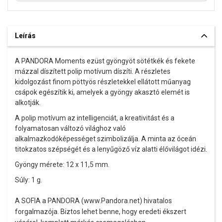
Leírás
A PANDORA Moments ezüst gyöngyöt sötétkék és fekete
mázzal díszített polip motívum díszíti. A részletes
kidolgozást finom pöttyös részletekkel ellátott műanyag
csápok egészítik ki, amelyek a gyöngy akasztó elemét is
alkotják.
A polip motívum az intelligenciát, a kreativitást és a
folyamatosan változó világhoz való
alkalmazkodóképességet szimbolizálja. A minta az óceán
titokzatos szépségét és a lenyűgöző víz alatti élővilágot idézi.
Gyöngy mérete: 12 x 11,5 mm.
Súly: 1 g.
A SOFIA a PANDORA (www.Pandora.net) hivatalos
forgalmazója. Biztos lehet benne, hogy eredeti ékszert