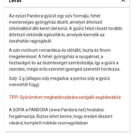
Leírás
Az ezüst
Pandora
gyűrűt egy szív formájú, fehér
mesterséges gyöngyház díszíti, amelyet áttetsző
cirkóniákból álló keret ölel körül. A gyűrű felső részét további
áttetsző cirkóniák egészítik ki, amelyek kiemelik az
összhatás ragyogását.
A szív motívum romantikus és időtálló, tiszta és finom
megjelenéssel. A fehér gyöngyház a nyugalmat, a
tisztaságot és az őszinteséget szimbolizálja, így a gyűrű a
csendes, mégis erős szeretet gyengéd üzenetét hordozza.
Súly: 2 g (átlagos súly megadva; a pontos súly a gyűrű
méretétől függ).
TIPP:
Gyűrűméret meghatározására szolgáló segédeszköz
A SOFIA a PANDORA (www.Pandora.net) hivatalos
forgalmazója. Biztos lehet benne, hogy eredeti ékszert
vásárol, komplett márkás csomagolásban.