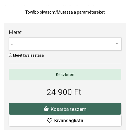
A szív motívum romantikus és időtálló, tiszta és finom
Tovább olvasom
/
Mutassa a paramétereket
megjelenéssel. A fehér gyöngyház a nyugalmat, a tisztaságot és
az őszinteséget szimbolizálja, így a gyűrű a csendes, mégis erős
szeretet gyengéd üzenetét hordozza.
Méret
Súly: 2 g (átlagos súly megadva; a pontos súly a gyűrű méretétől
függ).
TIPP:
Gyűrűméret meghatározására szolgáló segédeszköz
Méret kiválasztása
A SOFIA a PANDORA (www.Pandora.net) hivatalos forgalmazója.
Biztos lehet benne, hogy eredeti ékszert vásárol, komplett márkás
Készleten
csomagolásban.
24 900 Ft
Kosárba teszem
Kívánságlista