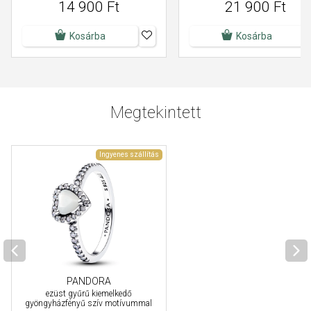
14 900 Ft
21 900 Ft
Kosárba
Kosárba
Megtekintett
Ingyenes szállítás
PANDORA
ezüst gyűrű kiemelkedő
gyöngyházfényű szív motívummal