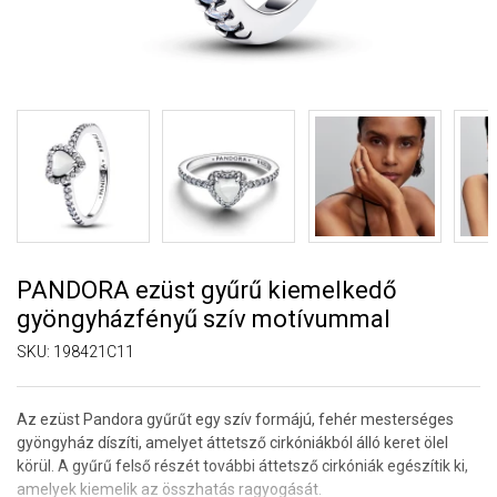
PANDORA ezüst gyűrű kiemelkedő
gyöngyházfényű szív motívummal
SKU:
198421C11
Az ezüst
Pandora
gyűrűt egy szív formájú, fehér mesterséges
gyöngyház díszíti, amelyet áttetsző cirkóniákból álló keret ölel
körül. A gyűrű felső részét további áttetsző cirkóniák egészítik ki,
amelyek kiemelik az összhatás ragyogását.