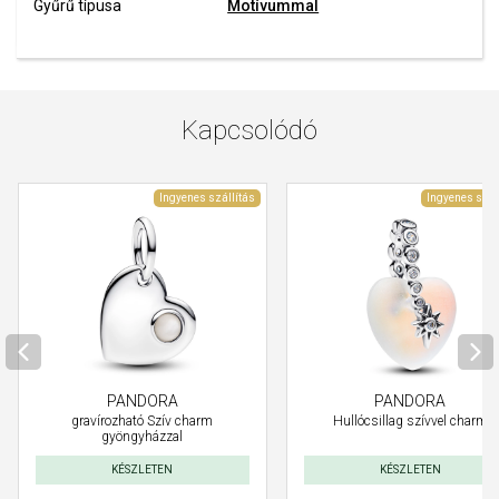
Gyűrű típusa
Motívummal
Kapcsolódó
Ingyenes szállítás
Ingyenes szál
PANDORA
PANDORA
Hullócsillag szívvel charm
gravírozható Szív charm
gyöngyházzal
KÉSZLETEN
KÉSZLETEN