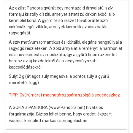
Az ezüst
Pandora
gyűrűt egy mentazöld árnyalatú, szív
formájú kristály díszíti, amelyet áttetsző cirkóniákból álló
keret ölel körül. A gyűrű felső részét további áttetsző
cirkóniák egészítik ki, amelyek kiemelik az összhatás
ragyogását.
A szív motívum romantikus és időtálló, elegáns hangsúllyal a
ragyogó részleteken. A zöld árnyalat a reményt, a harmóniát
és a növekedést szimbolizálja, így a gyűrű finom üzenetet
hordoz az új kezdetekről és a kiegyensúlyozott
kapcsolódásokról.
Súly: 2 g (átlagos súly megadva; a pontos súly a gyűrű
méretétől függ).
TIPP:
Gyűrűméret meghatározására szolgáló segédeszköz
A SOFIA a PANDORA (www.Pandora.net) hivatalos
forgalmazója. Biztos lehet benne, hogy eredeti ékszert
vásárol, komplett márkás csomagolásban.