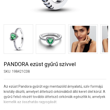
PANDORA ezüst gyűrű szívvel
SKU:
198421C08
Az ezüst
Pandora
gyűrűt egy mentazöld árnyalatú, szív formájú
kristály díszíti, amelyet áttetsző cirkóniákból álló keret ölel körül. A
gyűrű felső részét további áttetsző cirkóniák egészítik ki, amelyek
kiemelik az összhatás ragyogását.
A szív motívum romantikus és időtálló, elegáns hangsúllyal a