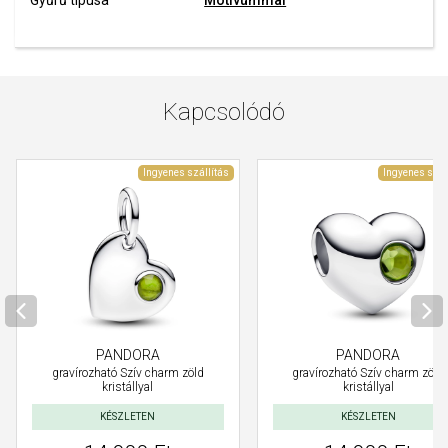
Gyűrű típusa
Motívummal
Kapcsolódó
Ingyenes szállítás
Ingyenes szál
PANDORA
PANDORA
gravírozható Szív charm zöld
gravírozható Szív charm zöld
kristállyal
kristállyal
KÉSZLETEN
KÉSZLETEN