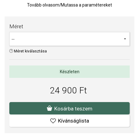
Tovább olvasom
/
Mutassa a paramétereket
ragyogó részleteken. A zöld árnyalat a reményt, a harmóniát és a
növekedést szimbolizálja, így a gyűrű finom üzenetet hordoz az új
kezdetekről és a kiegyensúlyozott kapcsolódásokról.
Méret
Súly: 2 g (átlagos súly megadva; a pontos súly a gyűrű méretétől
függ).
TIPP:
Gyűrűméret meghatározására szolgáló segédeszköz
Méret kiválasztása
A SOFIA a PANDORA (www.Pandora.net) hivatalos forgalmazója.
Biztos lehet benne, hogy eredeti ékszert vásárol, komplett márkás
Készleten
csomagolásban.
24 900 Ft
Kosárba teszem
Kívánságlista