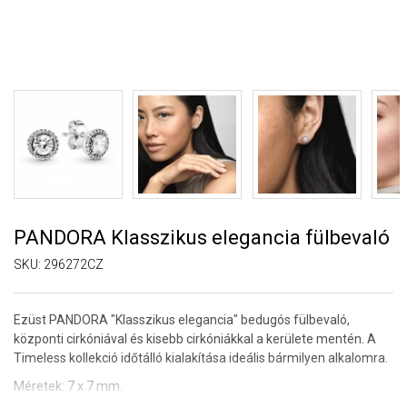
PANDORA Klasszikus elegancia fülbevaló
SKU:
296272CZ
Ezüst PANDORA "Klasszikus elegancia" bedugós fülbevaló,
központi cirkóniával és kisebb cirkóniákkal a kerülete mentén. A
Timeless kollekció időtálló kialakítása ideális bármilyen alkalomra.
Méretek: 7 x 7 mm.