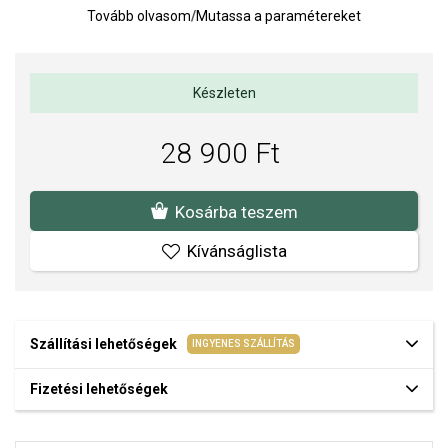
Súly: 2 g.
Tovább olvasom
/
Mutassa a paramétereket
A SOFIA a PANDORA (www.Pandora.net) hivatalos forgalmazója.
Biztos lehet benne, hogy eredeti ékszert vásárol, komplett márkás
Készleten
csomagolásban.
28 900 Ft
Kosárba teszem
Kívánságlista
Szállítási lehetőségek
INGYENES SZÁLLÍTÁS
Fizetési lehetőségek