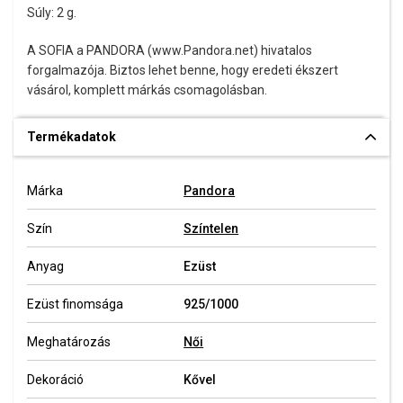
Súly: 2 g.
A SOFIA a PANDORA (www.Pandora.net) hivatalos
forgalmazója. Biztos lehet benne, hogy eredeti ékszert
vásárol, komplett márkás csomagolásban.
Termékadatok
Márka
Pandora
Szín
Színtelen
Anyag
Ezüst
Ezüst finomsága
925/1000
Meghatározás
Női
Dekoráció
Kővel