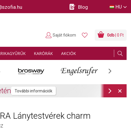
HU
@szofia.hu
Blog
Saját fiókom
0
db
| 0 Ft
ARIKAGYŰRŰK
KARÓRÁK
AKCIÓK
Next
rmációk
Next
A Lánytestvérek charm
CZ