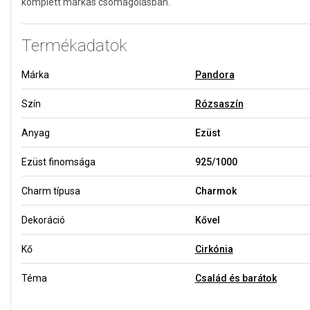
komplett márkás csomagolásban.
Termékadatok
Márka
Pandora
Szín
Rózsaszín
Anyag
Ezüst
Ezüst finomsága
925/1000
Charm típusa
Charmok
Dekoráció
Kővel
Kő
Cirkónia
Téma
Család és barátok