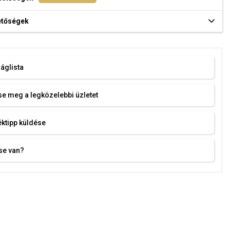
hetőségek
áglista
e meg a legközelebbi üzletet
ktipp küldése
se van?