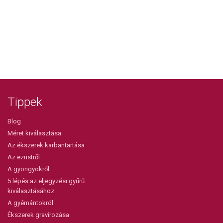
Tippek
Blog
Méret kiválasztása
Az ékszerek karbantartása
Az ezüstről
A gyöngyökről
5 lépés az eljegyzési gyűrű
kiválasztásához
A gyémántokról
Ékszerek gravírozása