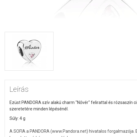
Leírás
Ezüst PANDORA szív alakú charm "Nővér" felirattal és rózsaszín 
szeretetére minden lépésénél.
Súly: 4 g
A SOFIA a PANDORA (www.Pandora.net) hivatalos forgalmazója. Biz