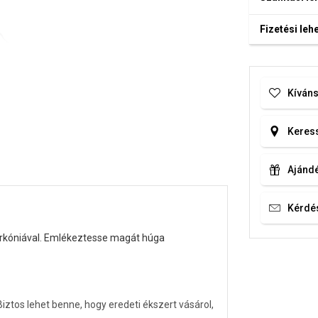
Fizetési le
Kíváns
Keress
Ajándé
Kérdé
cirkóniával. Emlékeztesse magát húga
tos lehet benne, hogy eredeti ékszert vásárol,