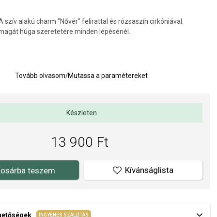
zív alakú charm "Nővér" felirattal és rózsaszín cirkóniával.
agát húga szeretetére minden lépésénél.
ORA (www.Pandora.net) hivatalos forgalmazója. Biztos lehet
Tovább olvasom
/
Mutassa a paramétereket
edeti ékszert vásárol, komplett márkás csomagolásban.
Készleten
13 900 Ft
Kívánságlista
osárba teszem
ehetőségek
INGYENES SZÁLLÍTÁS