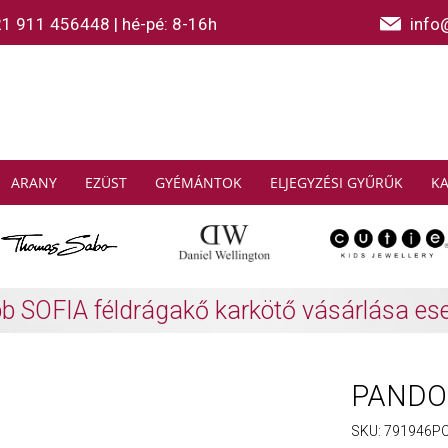
21 911 456448
|
hé-pé: 8-16h
info
ARANY
EZÜST
GYÉMÁNTOK
ELJEGYZÉSI GYŰRŰK
K
AS SABO: Gyűjtsön és spóroljon
További info
PANDOR
SKU:
791946P