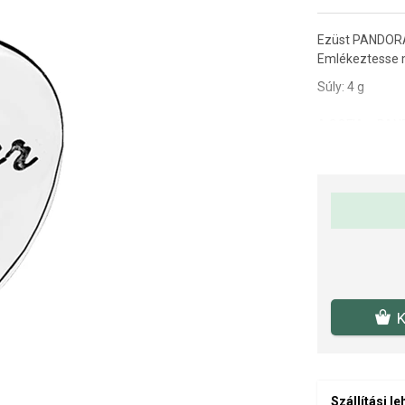
Ezüst PANDORA s
Emlékeztesse m
Súly: 4 g
A SOFIA a PAND
benne, hogy er
K
Szállítási l