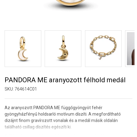
PANDORA ME aranyozott félhold medál
SKU:
764614C01
Az aranyozott PANDORA ME függőgyöngyöt fehér
gyöngyházfényű holdsarló motívum díszíti. A megfordítható
dizájnt finom gravírozott vonalak és a medál másik oldalán
található csillag díszítés egészíti ki.
A félhold szimbolikája az új kezdeteket, a növekedést, a