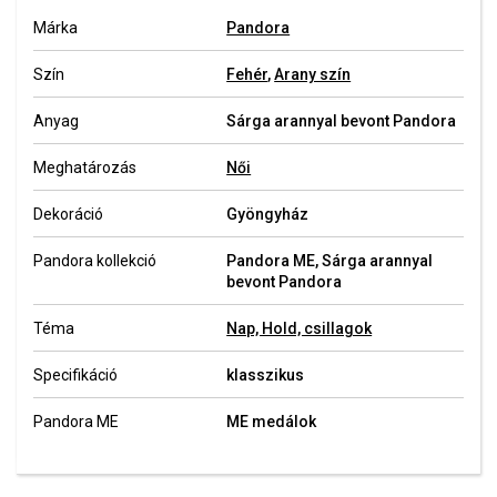
Márka
Pandora
Szín
Fehér
,
Arany szín
Anyag
Sárga arannyal bevont Pandora
Meghatározás
Női
Dekoráció
Gyöngyház
Pandora kollekció
Pandora ME, Sárga arannyal
bevont Pandora
Téma
Nap, Hold, csillagok
Specifikáció
klasszikus
Pandora ME
ME medálok