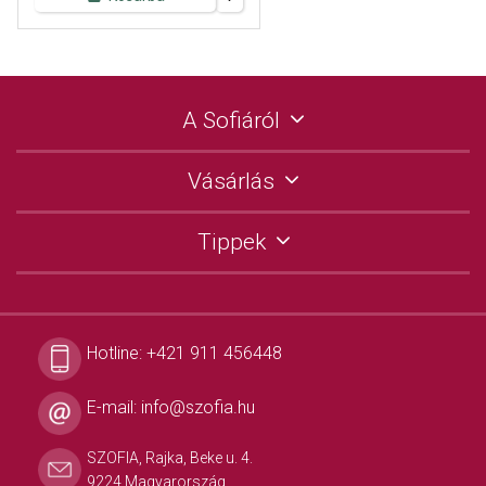
A Sofiáról
Vásárlás
Tippek
Hotline:
+421 911 456448
E-mail:
info@szofia.hu
SZOFIA, Rajka, Beke u. 4.
9224 Magyarország