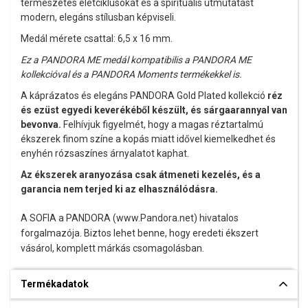
természetes életciklusokat és a spirituális útmutatást
modern, elegáns stílusban képviseli.
Medál mérete csattal: 6,5 x 16 mm.
Ez a PANDORA ME medál kompatibilis a PANDORA ME
kollekcióval és a PANDORA Moments termékekkel is.
A káprázatos és elegáns PANDORA Gold Plated kollekció
réz
és ezüst egyedi keverékéből készült, és sárgaarannyal van
bevonva.
Felhívjuk figyelmét, hogy a magas réztartalmú
ékszerek finom színe a kopás miatt idővel kiemelkedhet és
enyhén rózsaszínes árnyalatot kaphat.
Az ékszerek aranyozása csak átmeneti kezelés, és a
garancia nem terjed ki az elhasználódásra.
A SOFIA a PANDORA (www.Pandora.net) hivatalos
forgalmazója. Biztos lehet benne, hogy eredeti ékszert
vásárol, komplett márkás csomagolásban.
Termékadatok