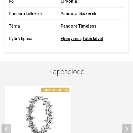
Kő
Cirkónia
Pandora kollekció
Pandora ékszerek
Téma
Pandora Timeless
Gyűrű típusa
Eljegyzési
,
Több kővel
Kapcsolódó
Ingyenes szállítás