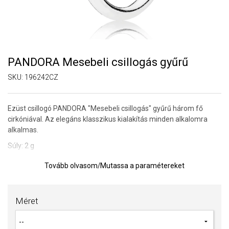
PANDORA Mesebeli csillogás gyűrű
SKU:
196242CZ
Ezüst csillogó PANDORA "Mesebeli csillogás" gyűrű három fő
cirkóniával. Az elegáns klasszikus kialakítás minden alkalomra
alkalmas.
Súly: 2 g
Tovább olvasom
/
Mutassa a paramétereket
TIPP:
Gyűrűméret meghatározására szolgáló segédeszköz
A SOFIA a PANDORA (www.Pandora.net) hivatalos forgalmazója.
Biztos lehet benne, hogy eredeti ékszert vásárol, komplett márkás
Méret
csomagolásban.