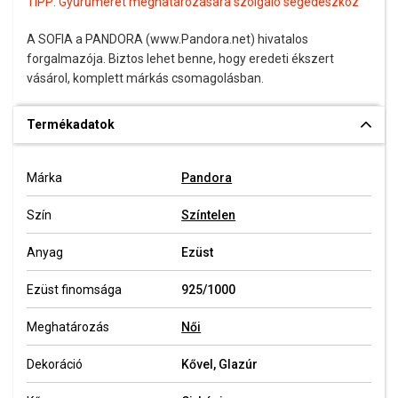
TIPP:
Gyűrűméret meghatározására szolgáló segédeszköz
A SOFIA a PANDORA (www.Pandora.net) hivatalos
forgalmazója. Biztos lehet benne, hogy eredeti ékszert
vásárol, komplett márkás csomagolásban.
Termékadatok
Márka
Pandora
Szín
Színtelen
Anyag
Ezüst
Ezüst finomsága
925/1000
Meghatározás
Női
Dekoráció
Kővel, Glazúr