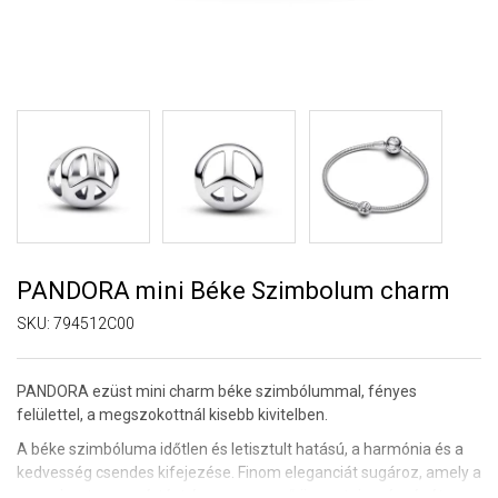
PANDORA mini Béke Szimbolum charm
SKU:
794512C00
PANDORA ezüst
mini charm béke szimbólummal, fényes
felülettel, a megszokottnál kisebb kivitelben.
A béke szimbóluma időtlen és letisztult hatású, a harmónia és a
kedvesség csendes kifejezése. Finom eleganciát sugároz, amely a
nyugalmat, a megértést és az egyszerű üzenetek szépségét