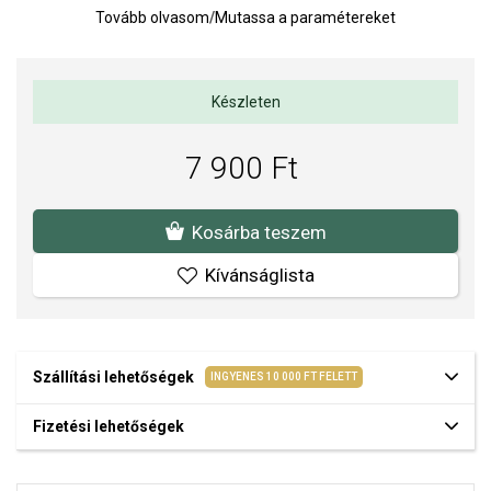
Tovább olvasom
/
Mutassa a paramétereket
idézi.
Charm mérete: 7 x 7,5 mm.
Súly: 0,5 g.
Készleten
A SOFIA a PANDORA (www.Pandora.net) hivatalos forgalmazója.
Biztos lehet benne, hogy eredeti ékszert vásárol, komplett márkás
7 900 Ft
csomagolásban.
Kosárba teszem
Kívánságlista
Szállítási lehetőségek
INGYENES 10 000 FT FELETT
Fizetési lehetőségek