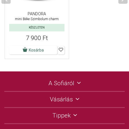
PANDORA
mini Béke Szimbolum charm
KÉSZLETEN
7 900 Ft
Kosárba
A Sofiáról
Vásárlás
Tippek