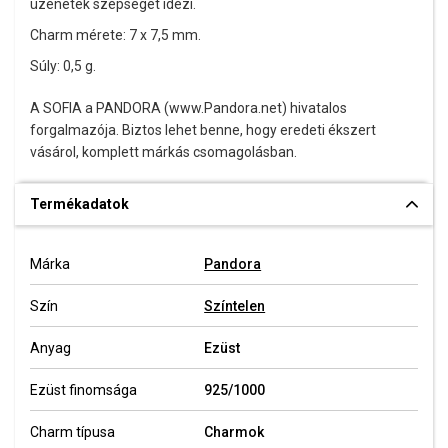
üzenetek szépségét idézi.
Charm mérete: 7 x 7,5 mm.
Súly: 0,5 g.
A SOFIA a PANDORA (www.Pandora.net) hivatalos
forgalmazója. Biztos lehet benne, hogy eredeti ékszert
vásárol, komplett márkás csomagolásban.
Termékadatok
Márka
Pandora
Szín
Színtelen
Anyag
Ezüst
Ezüst finomsága
925/1000
Charm típusa
Charmok