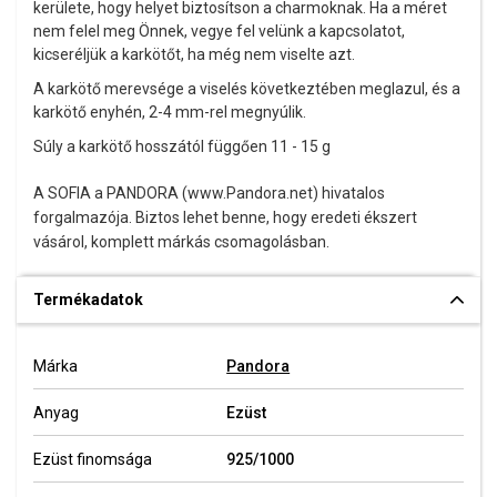
kerülete, hogy helyet biztosítson a charmoknak. Ha a méret
nem felel meg Önnek, vegye fel velünk a kapcsolatot,
kicseréljük a karkötőt, ha még nem viselte azt.
A karkötő merevsége a viselés következtében meglazul, és a
karkötő enyhén, 2-4 mm-rel megnyúlik.
Súly a karkötő hosszától függően 11 - 15 g
A SOFIA a PANDORA (www.Pandora.net) hivatalos
forgalmazója. Biztos lehet benne, hogy eredeti ékszert
vásárol, komplett márkás csomagolásban.
Termékadatok
Márka
Pandora
Anyag
Ezüst
Ezüst finomsága
925/1000