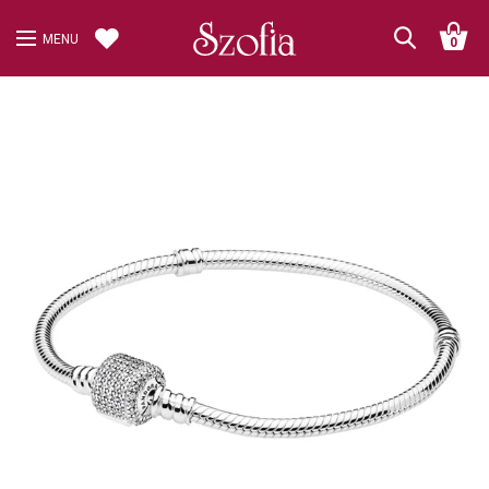
MENU
0