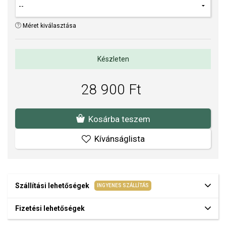
Súly a karkötő hosszától függően 11 - 15 g
A SOFIA a PANDORA (www.Pandora.net) hivatalos forgalmazója.
Méret kiválasztása
Biztos lehet benne, hogy eredeti ékszert vásárol, komplett márkás
csomagolásban.
Készleten
28 900 Ft
Kosárba teszem
Kívánságlista
Szállítási lehetőségek
INGYENES SZÁLLÍTÁS
Fizetési lehetőségek