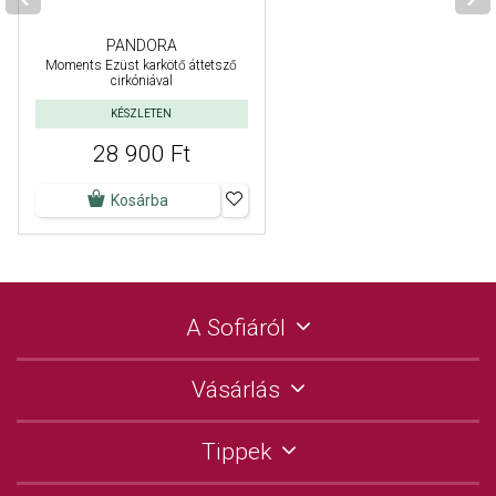
PANDORA
Moments Ezüst karkötő áttetsző
cirkóniával
KÉSZLETEN
28 900 Ft
Kosárba
A Sofiáról
Vásárlás
Tippek