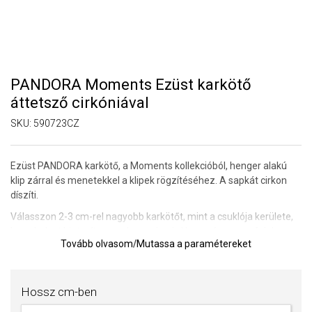
PANDORA Moments Ezüst karkötő
áttetsző cirkóniával
SKU:
590723CZ
Ezüst PANDORA karkötő, a Moments kollekcióból, henger alakú
klip zárral és menetekkel a klipek rögzítéséhez. A sapkát cirkon
díszíti.
Válasszon 2-3 cm-rel nagyobb karkötőt, mint a csuklója kerülete,
hogy helyet biztosítson a charmoknak. Ha a méret nem felel meg
Tovább olvasom
/
Mutassa a paramétereket
Önnek, vegye fel velünk a kapcsolatot, kicseréljük a karkötőt, ha
még nem viselte azt.
A karkötő merevsége a viselés következtében meglazul, és a
Hossz cm-ben
karkötő enyhén, 2-4 mm-rel megnyúlik.