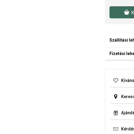
K
Szállítási l
Fizetési le
Kíváns
Keress
Ajándé
Kérdé