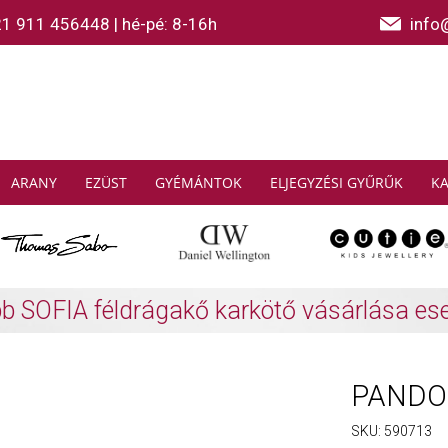
21 911 456448
|
hé-pé: 8-16h
info
ARANY
EZÜST
GYÉMÁNTOK
ELJEGYZÉSI GYŰRŰK
K
AS SABO: Gyűjtsön és spóroljon
További info
PANDOR
SKU:
590713