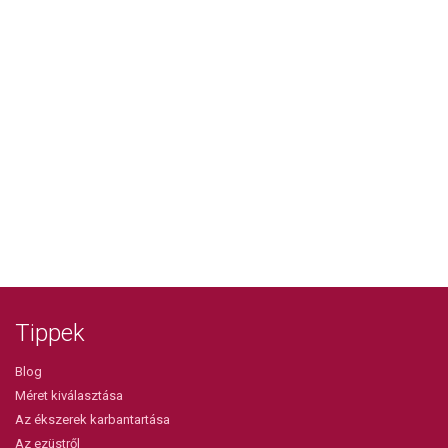
Tippek
Blog
Méret kiválasztása
Az ékszerek karbantartása
Az ezüstről