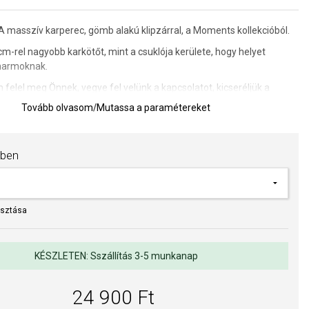
masszív karperec, gömb alakú klipzárral, a Moments kollekcióból.
m-rel nagyobb karkötőt, mint a csuklója kerülete, hogy helyet
charmoknak.
felel meg Önnek, vegye fel velünk a kapcsolatot, kicseréljük a
g nem viselte azt.
Tovább olvasom
/
Mutassa a paramétereket
méretétől függően 8 - 9 g
ORA (www.Pandora.net) hivatalos forgalmazója. Biztos lehet
ben
edeti ékszert vásárol, komplett márkás csomagolásban.
asztása
KÉSZLETEN: Sszállítás 3-5 munkanap
24 900 Ft