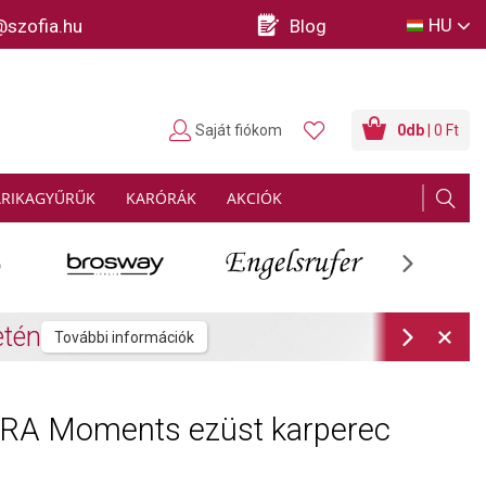
HU
@szofia.hu
Blog
Saját fiókom
0
db
| 0 Ft
ARIKAGYŰRŰK
KARÓRÁK
AKCIÓK
Next
rmációk
Next
A Moments ezüst karperec