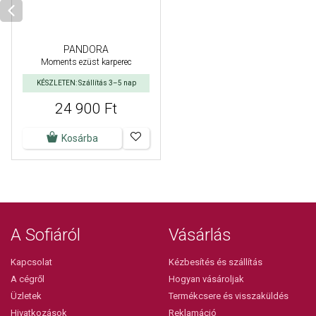
PANDORA
Moments ezüst karperec
KÉSZLETEN: Szállítás 3–5 nap
24 900 Ft
Kosárba
A Sofiáról
Vásárlás
Kapcsolat
Kézbesítés és szállítás
A cégről
Hogyan vásároljak
Üzletek
Termékcsere és visszaküldés
Hivatkozások
Reklamáció