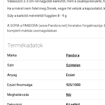
Válasszon 2-3 cm-rel nagyobb karkötőt, mint a csuklója kerülete, 
Ha a méret nem felel meg Önnek, vegye fel velünk a kapcsolatot, ki
Súly a karkötő méretétől függően 8 - 9 g
A SOFIA a PANDORA (www.Pandora.net) hivatalos forgalmazója. Biz
komplett márkás csomagolásban.
Termékadatok
Márka
Pandora
Szín
Színtelen
Anyag
Ezüst
Ezüst finomsága
925/1000
Meghatározás
Női
Dekoráció
Kő nélkül