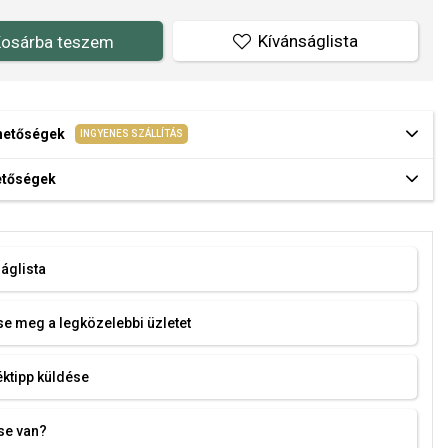
Kívánságlista
osárba teszem
ehetőségek
INGYENES SZÁLLÍTÁS
hetőségek
áglista
e meg a legközelebbi üzletet
ktipp küldése
se van?