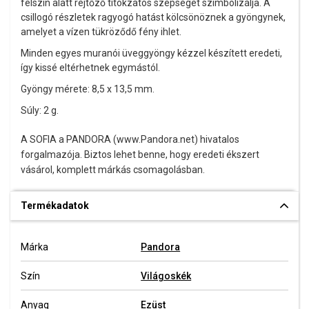
felszín alatt rejtőző titokzatos szépséget szimbolizálja. A
csillogó részletek ragyogó hatást kölcsönöznek a gyöngynek,
amelyet a vízen tükröződő fény ihlet.
Minden egyes muranói üveggyöngy kézzel készített eredeti,
így kissé eltérhetnek egymástól.
Gyöngy mérete: 8,5 x 13,5 mm.
Súly: 2 g.
A SOFIA a PANDORA (www.Pandora.net) hivatalos
forgalmazója. Biztos lehet benne, hogy eredeti ékszert
vásárol, komplett márkás csomagolásban.
Termékadatok
Márka
Pandora
Szín
Világoskék
Anyag
Ezüst