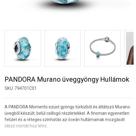
PANDORA Murano üveggyöngy Hullámok
SKU:
794701C01
A PANDORA Moments ezüst gyöngy türkizből és átlátszó Murano
üvegből készült, belül csillogó részletekkel. A finoman egyenetlen
felület és a réteges színhatás az óceán hullámainak mozgását
idéző mintát hoz létre.
Az óceáni motívum a tenger mélységét, a szabadságot és a