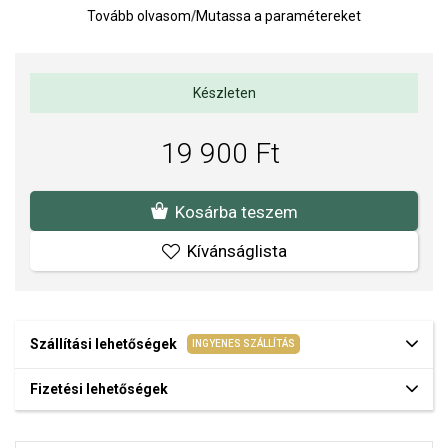
Tovább olvasom
/
Mutassa a paramétereket
A SOFIA a PANDORA (www.Pandora.net) hivatalos forgalmazója.
Biztos lehet benne, hogy eredeti ékszert vásárol, komplett márkás
csomagolásban.
Készleten
19 900 Ft
Kosárba teszem
Kívánságlista
Szállítási lehetőségek
INGYENES SZÁLLÍTÁS
Fizetési lehetőségek