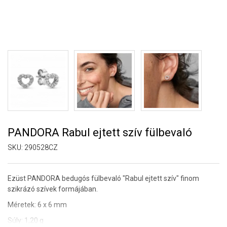
PANDORA Rabul ejtett szív fülbevaló
SKU:
290528CZ
Ezüst PANDORA bedugós fülbevaló "Rabul ejtett szív" finom
szikrázó szívek formájában.
Méretek: 6 x 6 mm
Súly: 1,20 g