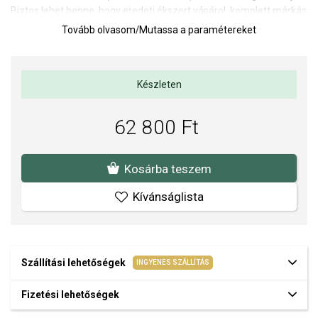
Biztos lehet benne, hogy eredeti ékszert vásárol, komplett márkás
csomagolásban.
Tovább olvasom
/
Mutassa a paramétereket
Készleten
62 800 Ft
Kosárba teszem
Kívánságlista
Szállítási lehetőségek
INGYENES SZÁLLÍTÁS
Fizetési lehetőségek