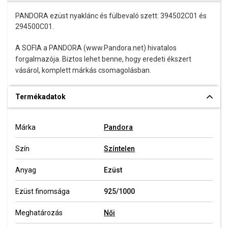
PANDORA ezüst nyaklánc és fülbevaló szett: 394502C01 és
294500C01.
A SOFIA a PANDORA (www.Pandora.net) hivatalos
forgalmazója. Biztos lehet benne, hogy eredeti ékszert
vásárol, komplett márkás csomagolásban.
Termékadatok
Márka
Pandora
Szín
Színtelen
Anyag
Ezüst
Ezüst finomsága
925/1000
Meghatározás
Női