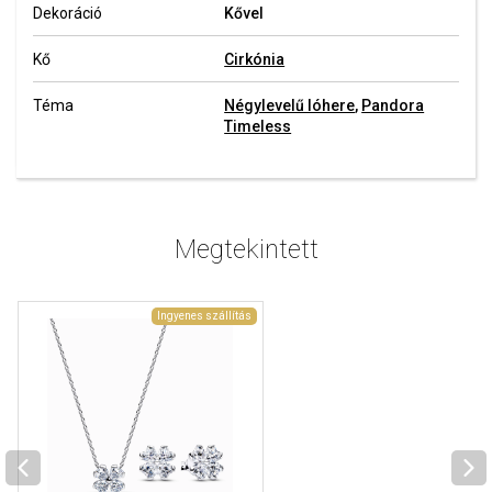
Dekoráció
Kővel
Kő
Cirkónia
Téma
Négylevelű lóhere
,
Pandora
Timeless
Megtekintett
Ingyenes szállítás