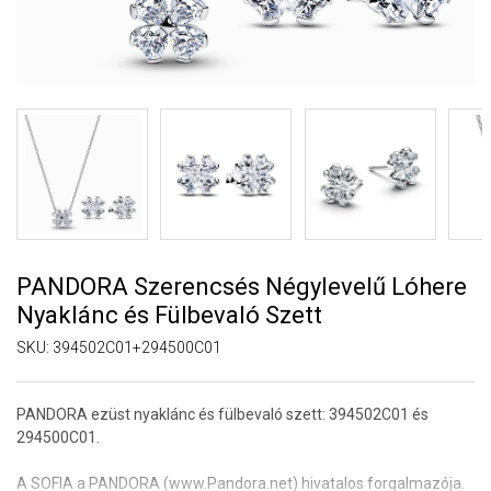
PANDORA Szerencsés Négylevelű Lóhere
Nyaklánc és Fülbevaló Szett
SKU:
394502C01+294500C01
PANDORA ezüst nyaklánc és fülbevaló szett: 394502C01 és
294500C01.
A SOFIA a PANDORA (www.Pandora.net) hivatalos forgalmazója.