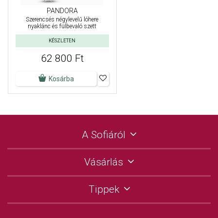
PANDORA
Szerencsés négylevelű lóhere
nyaklánc és fülbevaló szett
KÉSZLETEN
62 800 Ft
Kosárba
A Sofiáról
Vásárlás
Tippek