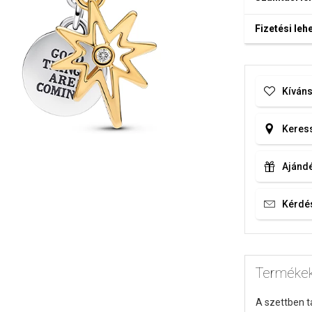
Fizetési le
Kíváns
Keress
Ajándé
Kérdé
Terméke
A szettben t