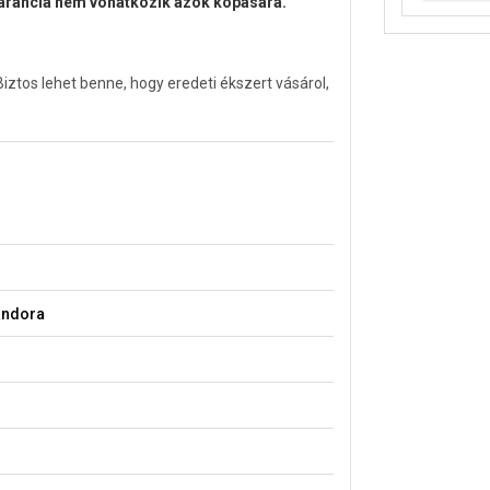
garancia nem vonatkozik azok kopására.
tos lehet benne, hogy eredeti ékszert vásárol,
andora