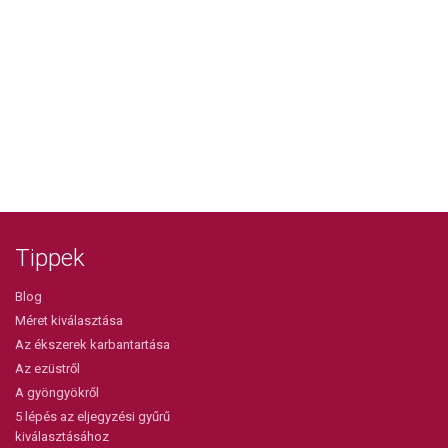
Tippek
Blog
Méret kiválasztása
Az ékszerek karbantartása
Az ezüstről
A gyöngyökről
5 lépés az eljegyzési gyűrű
kiválasztásához