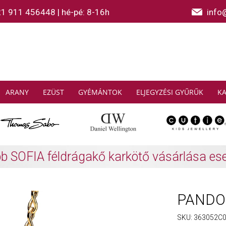
21 911 456448
|
hé-pé: 8-16h
info
ARANY
EZÜST
GYÉMÁNTOK
ELJEGYZÉSI GYŰRŰK
K
AS SABO: Gyűjtsön és spóroljon
További info
PANDORA
SKU:
363052C0