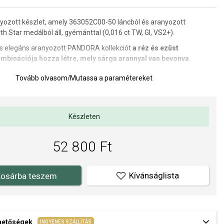
zott készlet, amely 363052C00-50 láncból és aranyozott
 Star medálból áll, gyémánttal (0,016 ct TW, GI, VS2+).
s elegáns aranyozott PANDORA kollekciót
a réz és ezüst
mbinációja hozza létre, mely sárga arannyal van bevonva
.
yelmét, hogy a magas réztartalmú ékszerek lágy színe az idő
Tovább olvasom
/
Mutassa a paramétereket
selés következtében hangsúlyosabbá, és enyhén rózsaszínűbbé
anyozása csak ideiglenes felületkezelés, és a garancia nem
ok kopására.
Készleten
52 800 Ft
ORA (www.Pandora.net) hivatalos forgalmazója. Biztos lehet
edeti ékszert vásárol, komplett márkás csomagolásban.
Kívánságlista
osárba teszem
ehetőségek
INGYENES SZÁLLÍTÁS