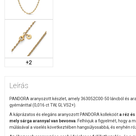
+
2
Leírás
PANDORA aranyozott készlet, amely 363052C00-50 láncból és ara
gyémánttal (0,016 ct TW, GI, VS2+).
A káprázatos és elegáns aranyozott PANDORA kollekciót
a réz és
mely sárga arannyal van bevonva
. Felhívjuk a figyelmét, hogy a
múlásával a viselés következtében hangsúlyosabbá, és enyhén ró