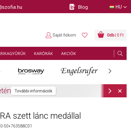
HU
@szofia.hu
Blog
Saját fiókom
0
db
| 0 Ft
ARIKAGYŰRŰK
KARÓRÁK
AKCIÓK
Next
rmációk
Next
 szett lánc medállal
0-50+763588C01