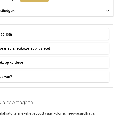
hetőségek
áglista
e meg a legközelebbi üzletet
ktipp küldése
se van?
k a csomagban
alálható termékeket együtt vagy külön is megvásárolhatja.