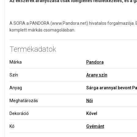
Az ékszerek aranyozása csak ideiglenes felületkezelés, és a 
A SOFIA a PANDORA (www.Pandora.net) hivatalos forgalmazója. Biz
komplett márkás csomagolásban.
Termékadatok
Márka
Pandora
Szín
Arany szín
Anyag
Sárga arannyal bevont P
Meghatározás
Női
Dekoráció
Kővel
Kő
Gyémánt