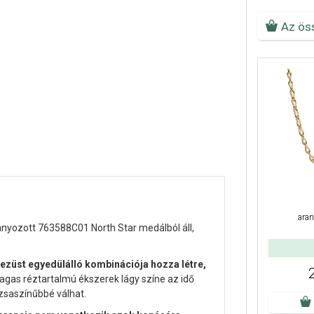
Az ös
aran
nyozott 763588C01 North Star medálból áll,
 ezüst egyedülálló kombinációja hozza létre,
 magas réztartalmú ékszerek lágy színe az idő
zsaszínűbbé válhat.