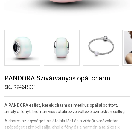
PANDORA Szivárványos opál charm
SKU:
794245C01
A
PANDORA ezüst, kerek charm
szintetikus opállal borított,
amely a fényt finoman visszatükrözve változó színekben csillog.
A charm az egységet, az átalakulást és a világűr varázslatos
szépségét szimbolizálja, ahol a fény és a harmónia találkozik.
Finom részlet, amely emlékeztet arra, hogy még a végtelenben is