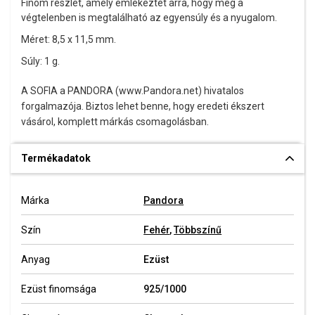
Finom részlet, amely emlékeztet arra, hogy még a
végtelenben is megtalálható az egyensúly és a nyugalom.
Méret: 8,5 x 11,5 mm.
Súly: 1 g.
A SOFIA a PANDORA (www.Pandora.net) hivatalos
forgalmazója. Biztos lehet benne, hogy eredeti ékszert
vásárol, komplett márkás csomagolásban.
Termékadatok
Márka
Pandora
Szín
Fehér
,
Többszínű
Anyag
Ezüst
Ezüst finomsága
925/1000