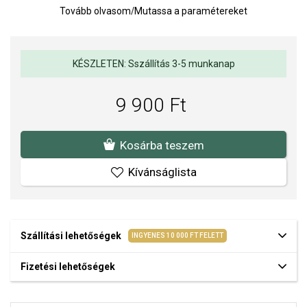
Tovább olvasom
/
Mutassa a paramétereket
megtalálható az egyensúly és a nyugalom.
Méret: 8,5 x 11,5 mm.
Súly: 1 g.
KÉSZLETEN: Sszállítás 3-5 munkanap
A SOFIA a PANDORA (www.Pandora.net) hivatalos forgalmazója.
Biztos lehet benne, hogy eredeti ékszert vásárol, komplett márkás
9 900 Ft
csomagolásban.
Kosárba teszem
Kívánságlista
Szállítási lehetőségek
INGYENES 10 000 FT FELETT
Fizetési lehetőségek