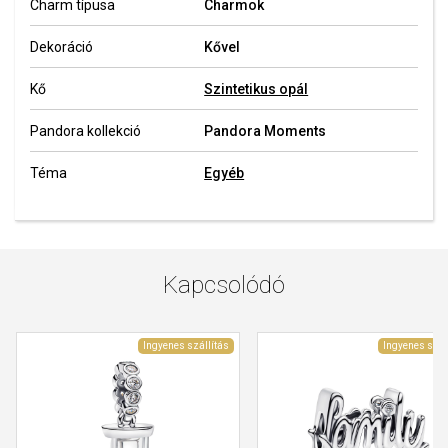
Charm típusa
Charmok
Dekoráció
Kővel
Kő
Szintetikus opál
Pandora kollekció
Pandora Moments
Téma
Egyéb
Kapcsolódó
Ingyenes szállítás
Ingyenes szál