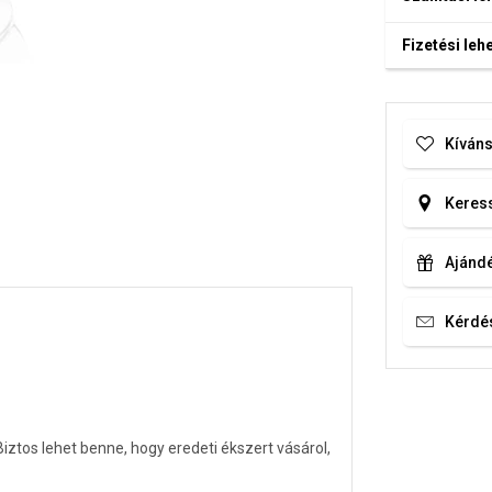
Fizetési le
Kíváns
Keress
Ajándé
Kérdé
tos lehet benne, hogy eredeti ékszert vásárol,