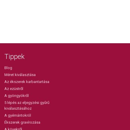
Tippek
Blog
Méret kiválasztása
Az ékszerek karbantartása
Az ezüstről
A gyöngyökről
5 lépés az eljegyzési gyűrű
kiválasztásához
A gyémántokról
Ékszerek gravírozása
A kövekről