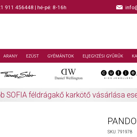
21 911 456448
|
hé-pé: 8-16h
info
ARANY
EZÜST
GYÉMÁNTOK
ELJEGYZÉSI GYŰRŰK
K
AS SABO: Gyűjtsön és spóroljon
További info
PANDOR
SKU:
791978