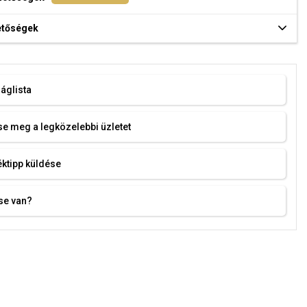
hetőségek
áglista
e meg a legközelebbi üzletet
ktipp küldése
se van?