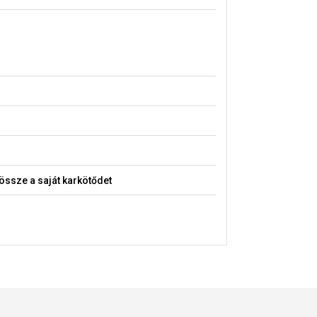
ssze a saját karkötődet