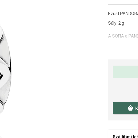
Ezüst PANDORA 
Súly: 2 g
A SOFIA a PAND
benne, hogy er
K
Szállítási l