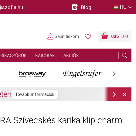
HU
@szofia.hu
Blog
Saját fiókom
0
db
| 0 Ft
ARIKAGYŰRŰK
KARÓRÁK
AKCIÓK
Next
rmációk
Next
A Szívecskés karika klip charm