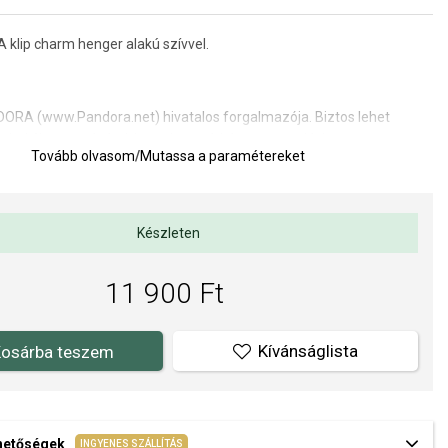
klip charm henger alakú szívvel.
ORA (www.Pandora.net) hivatalos forgalmazója. Biztos lehet
edeti ékszert vásárol, komplett márkás csomagolásban.
Tovább olvasom
/
Mutassa a paramétereket
Készleten
11 900 Ft
Kívánságlista
osárba teszem
ehetőségek
INGYENES SZÁLLÍTÁS