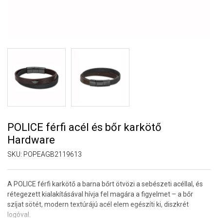
POLICE férfi acél és bőr karkötő
Hardware
SKU:
POPEAGB2119613
A POLICE férfi karkötő a barna bőrt ötvözi a sebészeti acéllal, és
rétegezett kialakításával hívja fel magára a figyelmet – a bőr
szíjat sötét, modern textúrájú acél elem egészíti ki, diszkrét
logóval.