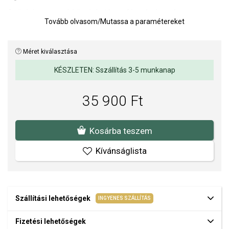
A sötét bevonatnak köszönhetően a fém részlet még
Tovább olvasom
/
Mutassa a paramétereket
hangsúlyosabbá válik, így a karkötő urbánus, „hardware” jellegű
megjelenést kap, amely tökéletesen illik órához és laza
öltözékhez is.
Méret kiválasztása
Hossz: 18 + 1 cm.
KÉSZLETEN: Sszállítás 3-5 munkanap
35 900 Ft
Kosárba teszem
Kívánságlista
Szállítási lehetőségek
INGYENES SZÁLLÍTÁS
Fizetési lehetőségek