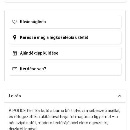
Kívánságlista
Keresse meg a legközelebbi üzletet
Ajándéktipp küldése
Kérdése van?
Leírás
A POLICE férfi karkötő a barna bőrt ötvözi a sebészeti acéllal,
és rétegezett kialakításával hívja fel magára a figyelmet – a
bőr szíjat sötét, modern textúrájú acél elem egészíti ki,
diszkrét logóval.