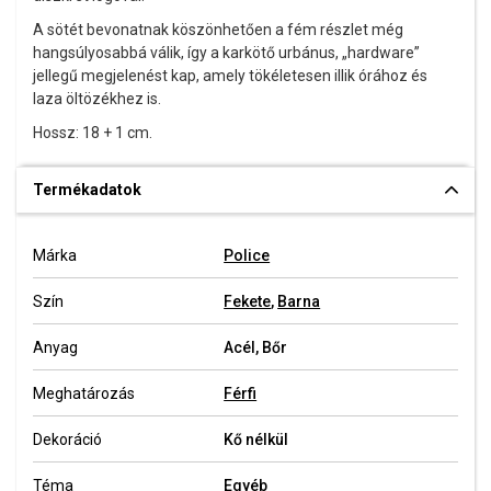
A sötét bevonatnak köszönhetően a fém részlet még
hangsúlyosabbá válik, így a karkötő urbánus, „hardware”
jellegű megjelenést kap, amely tökéletesen illik órához és
laza öltözékhez is.
Hossz: 18 + 1 cm.
Termékadatok
Márka
Police
Szín
Fekete
,
Barna
Anyag
Acél, Bőr
Meghatározás
Férfi
Dekoráció
Kő nélkül
Téma
Egyéb