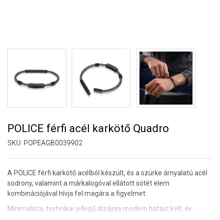
POLICE férfi acél karkötő Quadro
SKU:
POPEAGB0039902
A POLICE férfi karkötő acélból készült, és a szürke árnyalatú acél
sodrony, valamint a márkalogóval ellátott sötét elem
kombinációjával hívja fel magára a figyelmet.
Minimalista, technikai jellegű dizájnja modern hatást kelt, és
könnyen kombinálható órával vagy más acél kiegészítőkkel.