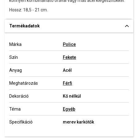
könnyen kombinálható órával vagy más acél kiegészítőkkel.
Hossz: 18,5 - 21 cm.
Termékadatok
Márka
Police
Szín
Fekete
Anyag
Acél
Meghatározás
Férfi
Dekoráció
Kő nélkül
Téma
Egyéb
Specifikáció
merev karkötők