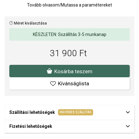
Tovább olvasom
/
Mutassa a paramétereket
karabiner kényelmes rögzítést biztosít.
Hossz: 50 + 20 cm.
Méret kiválasztása
KÉSZLETEN: Sszállítás 3-5 munkanap
31 900 Ft
Kosárba teszem
Kívánságlista
Szállítási lehetőségek
INGYENES SZÁLLÍTÁS
Fizetési lehetőségek