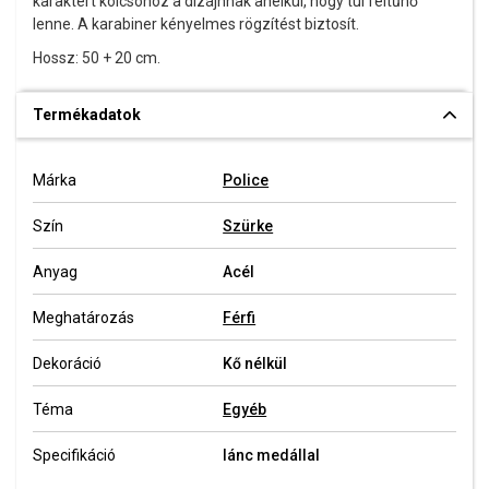
karaktert kölcsönöz a dizájnnak anélkül, hogy túl feltűnő
lenne. A karabiner kényelmes rögzítést biztosít.
Hossz: 50 + 20 cm.
Termékadatok
Márka
Police
Szín
Szürke
Anyag
Acél
Meghatározás
Férfi
Dekoráció
Kő nélkül
Téma
Egyéb
Specifikáció
lánc medállal