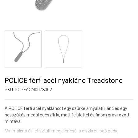
POLICE férfi acél nyaklánc Treadstone
SKU:
POPEAGN0078002
A POLICE férfi acél nyakláncot egy szürke árnyalatú lánc és egy
hosszúkás medál egészíti ki, matt felülettel és finom gravírozott
mintával.
Minimalista és letisztult megjelenésű, a diszkrét logó pedig
karaktert kölcsönöz a dizájnnak anélkül, hogy túl feltűnő lenne. A