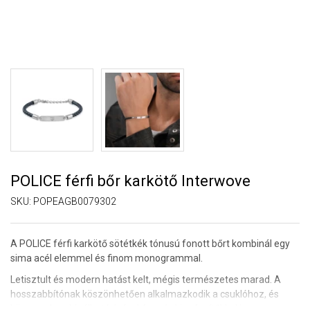
POLICE férfi bőr karkötő Interwove
SKU:
POPEAGB0079302
A POLICE férfi karkötő sötétkék tónusú fonott bőrt kombinál egy
sima acél elemmel és finom monogrammal.
Letisztult és modern hatást kelt, mégis természetes marad. A
hosszabbítónak köszönhetően alkalmazkodik a csuklóhoz, és
könnyen kombinálható órával és más kiegészítőkkel is.