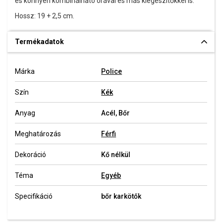
és könnyen kombinálható órával és más kiegészítőkkel is.
Hossz: 19 + 2,5 cm.
Termékadatok
Márka
Police
Szín
Kék
Anyag
Acél, Bőr
Meghatározás
Férfi
Dekoráció
Kő nélkül
Téma
Egyéb
Specifikáció
bőr karkötők