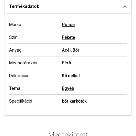
Termékadatok
Márka
Police
Szín
Fekete
Anyag
Acél, Bőr
Meghatározás
Férfi
Dekoráció
Kő nélkül
Téma
Egyéb
Specifikáció
bőr karkötők
Megtekintett